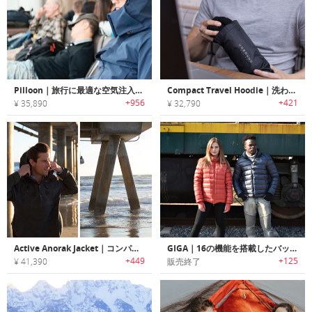
Pilloon｜旅行に最適な空気注入式トラベルピロー搭載多機能トラベルジャケット「パルーンジャケット」
Compact Travel Hoodie｜洗わずに長期着用可能な軽量/コンパクトトラベルパーカー「コンパクトトラベルフーディー」
+956
+421
¥ 35,890
¥ 32,790
Active Anorak Jacket｜コンパクトに折りたたみ可能なハイパフォーマンスジャケット「アクティブアノラック」
GIGA｜16の機能を搭載したバッグやクッションに変身する多機能トラベルジャケット「ギガ」
+449
+125
¥ 41,390
販売終了