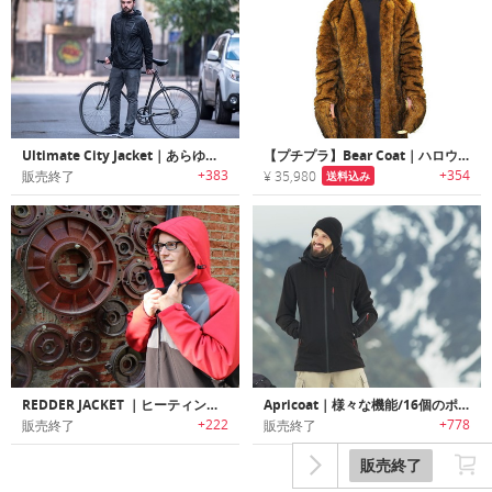
Ultimate City Jacket｜あらゆる天候・生活環境に適応する汎用性に優れた多機能ジャケット「ウルティメイトシティジャケット」
【プチプラ】Bear Coat｜ハロウィンに最適なベアーコート
+383
+354
販売終了
¥ 35,980
送料込み
REDDER JACKET ｜ヒーティング機能搭載アウトドアジャケット「レッダージャケット」
Apricoat｜様々な機能/16個のポケットを搭載したアドベンチャージャケット「アプリコート」
+222
+778
販売終了
販売終了
販売終了