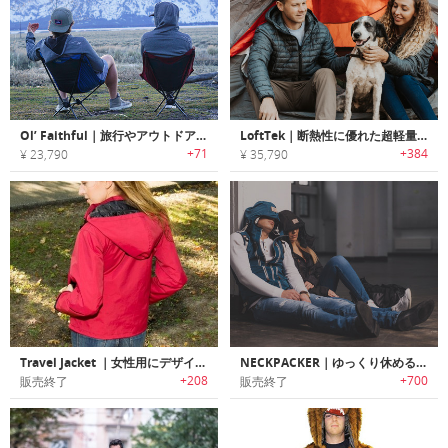
Ol’ Faithful｜旅行やアウトドアアドベンチャーに最適なオールシーズンフーディー「オ・フェイスフル」
LoftTek｜断熱性に優れた超軽量・ハイパフォーマンスアドベンチャージャケット「ロフテック」
+71
+384
¥ 23,790
¥ 35,790
Travel Jacket ｜女性用にデザインされた収納力抜群のトラベルジャケット
NECKPACKER｜ゆっくり休めるネックピロー搭載の多機能ジャケット/ベスト「ネックパッカー」
+208
+700
販売終了
販売終了