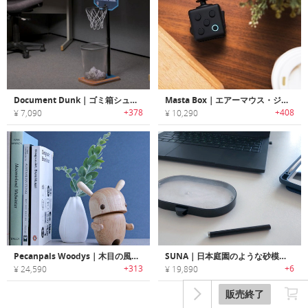
Document Dunk｜ゴミ箱シュート用ミニチュアバスケットゴール
Masta Box｜エアーマウス・ジョイステイック・プレゼンター機能搭載のフィジェッティングガジェット「マスタボックス」
+378
+408
¥ 7,090
¥ 10,290
Pecanpals Woodys｜木目の風合いが美しいラグジュアリーデザイナーウッドトイ「ペカンパルウッディーズ」
SUNA｜日本庭園のような砂模様が作れるサンドアートタブレット「スナ」
+313
+6
¥ 24,590
¥ 19,890
販売終了