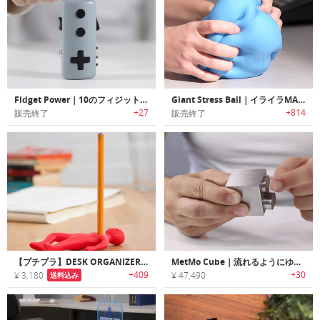
Fidget Power｜10のフィジット機能搭載ポータブルチャージャー「フィジットパワー」
Giant Stress Ball｜イライラMAXも解消できるジャイアントサイズストレスボール
+27
+814
販売終了
販売終了
【プチプラ】DESK ORGANIZER｜ユニークなヒューマンデザインペンホルダー
MetMo Cube｜流れるようにゆっくり形状が変化するメタルモーションキューブ「メトモキューブ」
+409
+30
¥ 3,180
¥ 47,490
送料込み