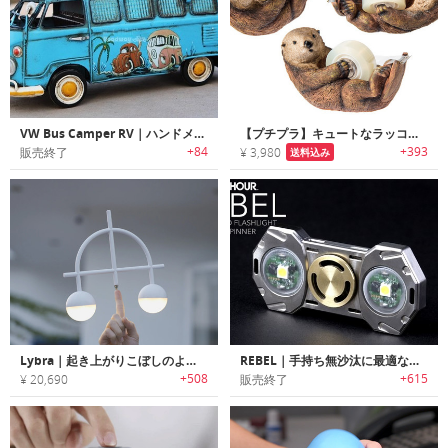
VW Bus Camper RV｜ハンドメイドビンテージVWモデルカー貯金箱
【プチプラ】キュートなラッコモチーフのテープディスペンサー
+84
+393
販売終了
¥ 3,980
送料込み
Lybra｜起き上がりこぼしのようにバランスを保つアンビエントランプ「リブラ」
REBEL｜手持ち無沙汰に最適なハンドスピナー搭載フラッシュライト「レベル」
+508
+615
¥ 20,690
販売終了