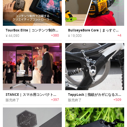
TourBox Elite｜コンテンツ制作で活躍するクリエイティブコントローラー「ツアーボックスエリート」
BullseyeBore Core｜まっすぐにドリルが可能にするガイドライト
+380
+4
¥ 44,090
¥ 19,000
STANCE | スマホ用コンパクト三脚
TappLock｜指紋がカギになるスマート南京錠「タップロック」
+397
+509
販売終了
販売終了