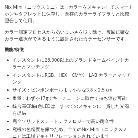
Nix Mini（ニックスミニ）は、カラーをスキャンしてスマート
ホンやタブレットに保存し、既存のカラーライブラリと比較
照合して使用。
カラー測定プロセスからあいまいさを取り除き、毎回正確な
カラー選択ができるように設計されたカラーセンサーです。
機能/特徴
インスタントに28,000以上のブランドネームペイントカ
ラーとマッチング
インスタントにRGB、HEX、CMYK、LAB カラーとマッチ
ング
サイズ：ピンポンボールより小型な3.8 x 2.5 cm
重量：わずか17gでキーチェーンに取付て持ち運び可能
統合高CRI白色LEDは、すべてのスキャンに一貫した光源
を提供
完全ソリッドステートテクノロジーで高い耐久性
究極の色精度を保つため、全てのNix Mini（ニックスミ
ニ）は工場でキャリブレーションされています