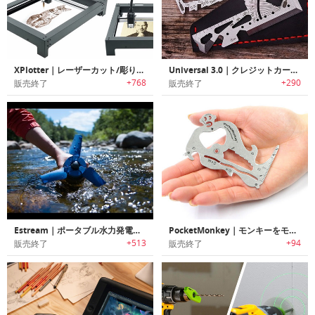
XPlotter｜レーザーカット/彫り付け可能なデスクトップ作図装置「Xプロッター」
Universal 3.0｜クレジットカードサイズEDCマルチツール「ユニバーサル3.0」
+768
+290
販売終了
販売終了
Estream｜ポータブル水力発電チャージャー「イーストリーム」
PocketMonkey｜モンキーをモチーフにした多機能マルチツール「ポケットモンキー」
+513
+94
販売終了
販売終了