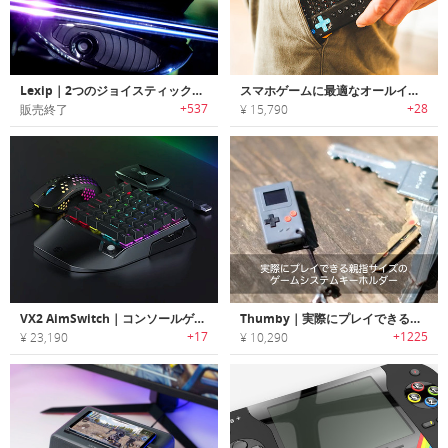
Lexip｜2つのジョイスティックを搭載した３Dゲーミングマウス「レクシップ」
スマホゲームに最適なオールインワンポータブルゲーミングキーボード「Power Vessel（パワーヴェセル）」
+537
+28
販売終了
¥ 15,790
VX2 AimSwitch｜コンソールゲームに最適なゲーミングキーパッド「エイムスイッチ」
Thumby｜実際にプレイできる親指サイズのゲームシステムキーホルダー「サンビー」
+17
+1225
¥ 23,190
¥ 10,290