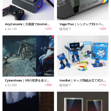
AnyConsole｜大画面でAndroidモバイルゲームが楽しめるビデオゲームコンソール「エニーコンソール」
Vega Plus｜シンクレアZXスペクトラムゲームコンソール「ベガプラス」
+255
+204
¥ 34,190
販売終了
Cybershoes｜VRの世界を走り回れるVRシューズ「サイバーシューズ」
IronBot｜キッズ用組み立て式ロボット「アイロンボット」
+390
+112
¥ 82,090
販売終了