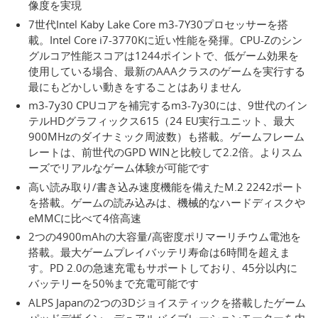
像度を実現
7世代Intel Kaby Lake Core m3-7Y30プロセッサーを搭
載。Intel Core i7-3770Kに近い性能を発揮。CPU-Zのシン
グルコア性能スコアは1244ポイントで、低ゲーム効果を
使用している場合、最新のAAAクラスのゲームを実行する
最にもどかしい動きをすることはありません
m3-7y30 CPUコアを補完するm3-7y30には、9世代のイン
テルHDグラフィックス615（24 EU実行ユニット、最大
900MHzのダイナミック周波数）も搭載。ゲームフレーム
レートは、前世代のGPD WINと比較して2.2倍。よりスム
ーズでリアルなゲーム体験が可能です
高い読み取り/書き込み速度機能を備えたM.2 2242ポート
を搭載。ゲームの読み込みは、機械的なハードディスクや
eMMCに比べて4倍高速
2つの4900mAhの大容量/高密度ポリマーリチウム電池を
搭載。最大ゲームプレイバッテリ寿命は6時間を超えま
す。PD 2.0の急速充電もサポートしており、45分以内に
バッテリーを50%まで充電可能です
ALPS Japanの2つの3Dジョイスティックを搭載したゲーム
パッドデザイン。デュアルバイブレーションモーターを内