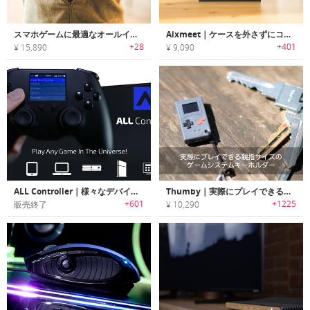
スマホゲームに最適なオールインワンポータブルゲーミングキーボード「Power Vessel（パワーヴェセル）」
Aixmeet｜ケースを外さずにコントローラーを取外しが可能なNintendo Switch用グリップケース「アキシミート」
+28
+401
¥ 15,890
¥ 9,090
ALL Controller｜様々なデバイスを操作可能なユニバーサルコントローラー「オールコントローラー」
Thumby｜実際にプレイできる親指サイズのゲームシステムキーホルダー「サンビー」
+601
+1225
販売終了
¥ 10,290