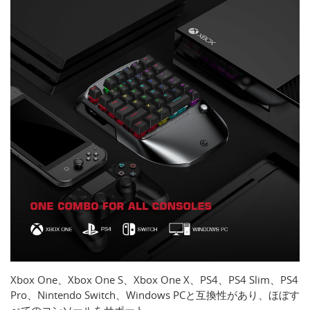
Xbox One、Xbox One S、Xbox One X、PS4、PS4 Slim、PS4
Pro、Nintendo Switch、Windows PCと互換性があり、ほぼす