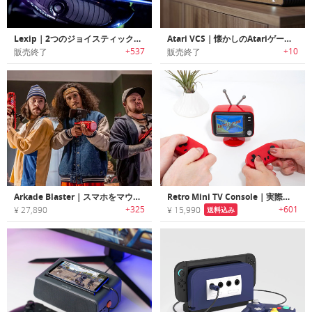
Lexip｜2つのジョイスティックを搭載した３Dゲーミングマウス「レクシップ」
Atari VCS｜懐かしのAtariゲームがプレイ可能なホームエンターテイメントシステム「アタリVCS」
+537
+10
販売終了
販売終了
Arkade Blaster｜スマホをマウントするシューティングゲーム用FPSモーションコントローラー「アーケードブラスター」
Retro Mini TV Console｜実際にプレイできるミニチュアサイズTVゲームコンソール
+325
+601
¥ 27,890
¥ 15,990
送料込み