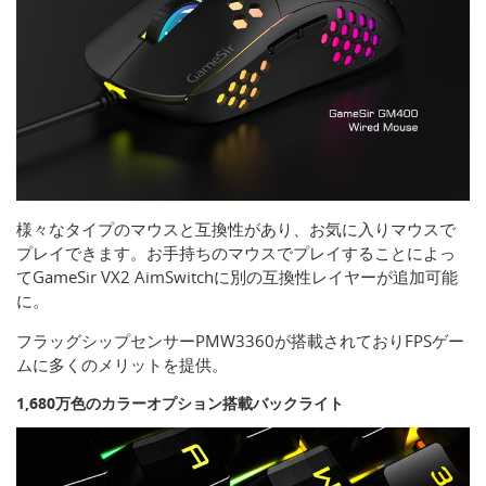
様々なタイプのマウスと互換性があり、お気に入りマウスで
プレイできます。お手持ちのマウスでプレイすることによっ
てGameSir VX2 AimSwitchに別の互換性レイヤーが追加可能
に。
フラッグシップセンサーPMW3360が搭載されておりFPSゲー
ムに多くのメリットを提供。
1,680万色のカラーオプション搭載バックライト