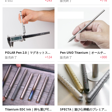
+243
+716
¥ 980
販売終了
POLAR Pen 2.0｜マグネットスタイラスペン「ポーラーペン2.0」
Pen UNO Titanium｜オールチタン製ミニマルデザインペン「ウノ」
+124
+300
販売終了
販売終了
Titanium EDC Ink｜持ち運び可能なチタン製キーホルダーペン「EDC インク」
SPECTA｜遊び心満載のプレミアム合金ペン・フィジェットボール「スペクタ」