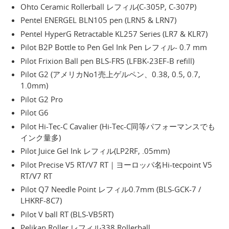
Ohto Ceramic Rollerball レフィル(C-305P, C-307P)
Pentel ENERGEL BLN105 pen (LRN5 & LRN7)
Pentel HyperG Retractable KL257 Series (LR7 & KLR7)
Pilot B2P Bottle to Pen Gel Ink Pen レフィル- 0.7 mm
Pilot Frixion Ball pen BLS-FR5 (LFBK-23EF-B refill)
Pilot G2 (アメリカNo1売上ゲルペン、0.38, 0.5, 0.7,
1.0mm)
Pilot G2 Pro
Pilot G6
Pilot Hi-Tec-C Cavalier (Hi-Tec-C同等パフォーマンスでも
インク量多)
Pilot Juice Gel Ink レフィル(LP2RF, .05mm)
Pilot Precise V5 RT/V7 RT｜ヨーロッパ名Hi-tecpoint V5
RT/V7 RT
Pilot Q7 Needle Point レフィル0.7mm (BLS-GCK-7 /
LHKRF-8C7)
Pilot V ball RT (BLS-VB5RT)
Pelikan Roller レフィル338 Rollerball