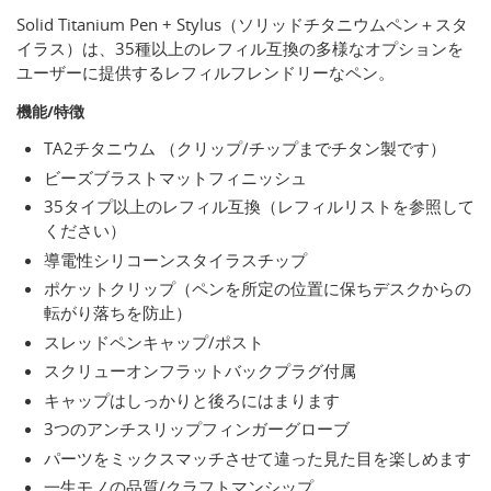
Solid Titanium Pen + Stylus（ソリッドチタニウムペン＋スタ
イラス）は、35種以上のレフィル互換の多様なオプションを
ユーザーに提供するレフィルフレンドリーなペン。
機能/特徴
TA2チタニウム （クリップ/チップまでチタン製です）
ビーズブラストマットフィニッシュ
35タイプ以上のレフィル互換（レフィルリストを参照して
ください）
導電性シリコーンスタイラスチップ
ポケットクリップ（ペンを所定の位置に保ちデスクからの
転がり落ちを防止）
スレッドペンキャップ/ポスト
スクリューオンフラットバックプラグ付属
キャップはしっかりと後ろにはまります
3つのアンチスリップフィンガーグローブ
パーツをミックスマッチさせて違った見た目を楽しめます
一生モノの品質/クラフトマンシップ