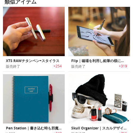
類似アイテム
XTS RAWチタンペン+スタイラス
Flip｜磁場を利用し鉛筆の様に直感的に使用可能なiOS対応スマートスタイラス「フリップ」
+254
+319
販売終了
販売終了
Pen Station｜書き込む時も邪魔にならないノート用ペンホルダー「ペンステーション」
Skull Organizer｜スカルデザイン収納ケース「スカルオーガナイザー」