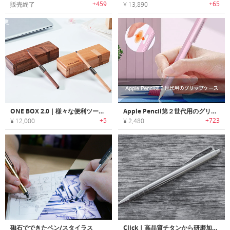
+459
+65
販売終了
¥ 13,890
ONE BOX 2.0｜様々な便利ツールに組み替えれる木製筆箱
Apple Pencil第２世代用のグリップケース
+5
+723
¥ 12,000
¥ 2,480
磁石でできたペン/スタイラス
Click｜高品質チタンから研磨加工したパーツのみを使用したクリック式ペン「クリック」