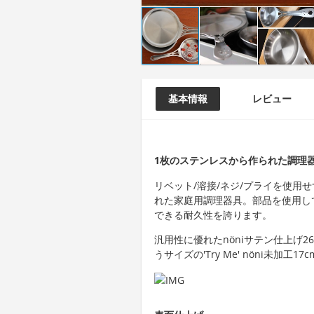
基本情報
レビュー
1枚のステンレスから作られた調理器
リベット/溶接/ネジ/プライを使用
れた家庭用調理器具。部品を使用し
できる耐久性を誇ります。
汎用性に優れたnöniサテン仕上げ
うサイズの'Try Me' nöni未加工