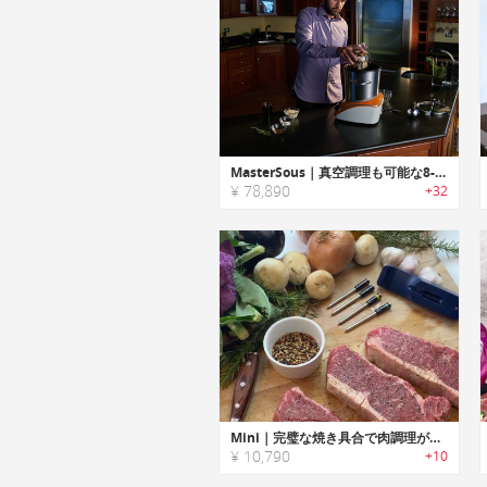
MasterSous｜真空調理も可能な8-in-1スマートクッカー「マスタースー」
¥ 78,890
+32
Mini｜完璧な焼き具合で肉調理が楽しめるワイヤレス温度計「ミニ」
¥ 10,790
+10