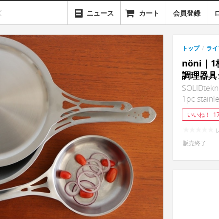
ニュース
カート
会員登録
トップ
/
ライ
nöni
調理器具
SOLIDtekni
1pc stainl
いいね！
1
販売終了