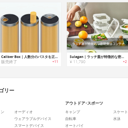
Caliber Box｜人数分のパスタを正確にさっと取り出せるパスタコンテナ
Sulagan｜ラッチ蓋が特徴的な密閉食品コンテナ「スーラガン」
販売終了
¥ 11,790
+11
+2
ゴリー
アウトドア･スポーツ
ォン
オーディオ
キャンプ
スケート
ウェアラブルデバイス
自転車
水泳
スマートデバイス
オートバイ