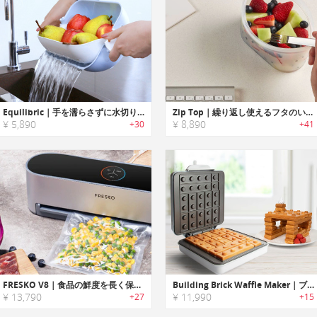
Equilibric｜手を濡らさずに水切りできる3 in 1ボウル「イクルブリック」
Zip Top｜繰り返し使えるフタのいらないジップ式フードコンテナ「ジップトップ」
¥ 5,890
¥ 8,890
+30
+41
FRESKO V8｜食品の鮮度を長く保つハンズフリーバキュームシーラー「フレスコV8」
Building Brick Waffle Maker｜ブロックトイ型のワッフルが焼けるワッフルメーカー
¥ 13,790
¥ 11,990
+27
+15