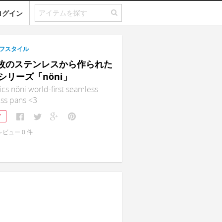
ログイン
フスタイル
｜1枚のステンレスから作られた
シリーズ「nöni」
cs nöni world-first seamless
ess pans <3
7
レビュー
0
件