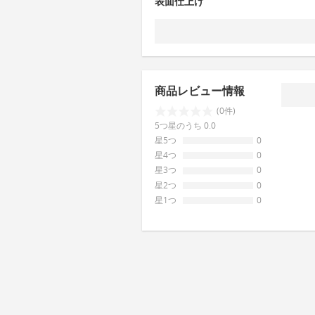
表面仕上げ
商品レビュー情報
(0件)
5つ星のうち 0.0
星5つ
0
星4つ
0
星3つ
0
星2つ
0
星1つ
0