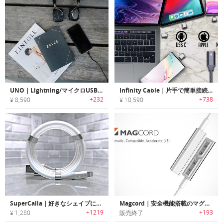
UNO｜Lightning/マイクロUSBとしても使用できるUSB Type-C マグネットケーブル「ユノ」
Infinity Cable｜片手で簡単接続できるユニバーサルマグネットケーブル「インフィニティケーブル」
+232
+738
¥ 8,590
¥ 10,590
SuperCalla｜好きなシェイプに束ねられる充電ケーブル「スーパーカラ」
Magcord｜安全機能搭載のマグネットアタッチ式高速充電ケーブル「マグコード」
+1219
+193
¥ 1,280
販売終了