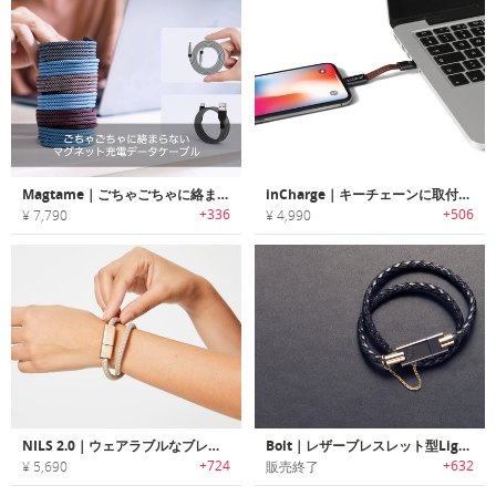
Magtame｜ごちゃごちゃに絡まらないマグネット充電データケーブル
inCharge｜キーチェーンに取付可能なオールインワン充電ケーブル「インチャージ」
+336
+506
¥ 7,790
¥ 4,990
NILS 2.0｜ウェアラブルなブレスレットデザインチャージングケーブル「ニルス2.0」
Bolt｜レザーブレスレット型Lightningケーブル「ボルト」
+724
+632
¥ 5,690
販売終了