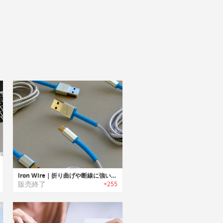
Iron Wire｜折り曲げや断線に強いケブラー製充電ケーブル「アイアンワイヤー」
販売終了
+255