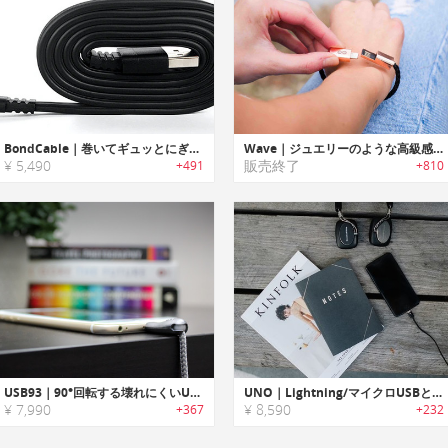
BondCable｜巻いてギュッとにぎると形状をキープする充電ケーブル「ボンドケーブル」
Wave｜ジュエリーのような高級感のあるブレスレットデザイン充電ケーブル「ウェーブ」
¥ 5,490
販売終了
+491
+810
USB93｜90°回転する壊れにくいUSB充電ケーブル「USB93」
UNO｜Lightning/マイクロUSBとしても使用できるUSB Type-C マグネットケーブル「ユノ」
¥ 7,990
¥ 8,590
+367
+232