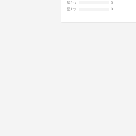
星2つ
0
星1つ
0