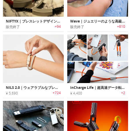
NIFTYX｜ブレスレットデザイン充電ケーブル「ニフティックス」
Wave｜ジュエリーのような高級感のあるブレスレットデザイン充電ケーブル「ウェーブ」
+94
+810
販売終了
販売終了
NILS 2.0｜ウェアラブルなブレスレットデザインチャージングケーブル「ニルス2.0」
inCharge Life｜超高速データ転送と一生保証を備えた信頼の充電ケーブル
+724
+2
¥ 5,690
¥ 4,400