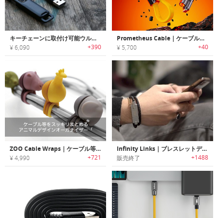
キーチェーンに取付け可能ウルトラポータブルUSBケーブル/アダプター「CableKit（ケーブルキット）」
Prometheus Cable｜ケーブル以上の存在。ライターとポケットナイフを備えた多機能充電ケーブル
+390
+40
¥ 6,090
¥ 5,700
ZOO Cable Wraps｜ケーブル等をスッキリまとめるアニマルデザインオーガナイザー「ズーケーブル」
Infinity Links｜ブレスレットデザイン充電ケーブル「インフィニティリンクス」
+721
+1488
¥ 4,990
販売終了