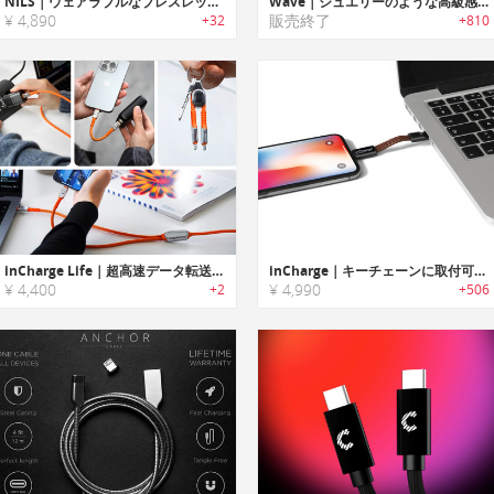
NILS｜ウェアラブルなブレスレットデザインケーブル「ニルス」
Wave｜ジュエリーのような高級感のあるブレスレットデザイン充電ケーブル「ウェーブ」
¥ 4,890
販売終了
+32
+810
inCharge Life｜超高速データ転送と一生保証を備えた信頼の充電ケーブル
inCharge｜キーチェーンに取付可能なオールインワン充電ケーブル「インチャージ」
¥ 4,400
¥ 4,990
+2
+506