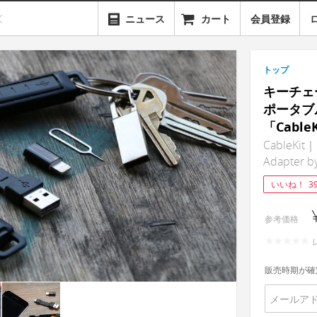
ニュース
カート
会員登録
トップ
キーチェ
ポータブ
「Cabl
CableKit｜
Adapter b
いいね！
3
参考価格
販売時期が確