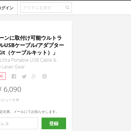
ログイン
ーンに取付け可能ウルトラ
ルUSBケーブル/アダプター
eKit（ケーブルキット）」
Ultra Portable USB Cable &
y Lever Gear
90
¥ 6,090
レビュー
0
件
定次第、メールにてお知らせします。
登録