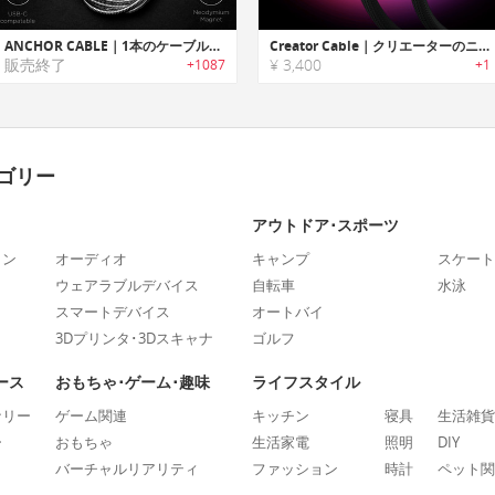
ANCHOR CABLE｜1本のケーブルでiOS/Android/USB-C搭載デバイスを充電可能なマグネット端子搭載タフケーブル「アンカーケーブル」
Creator Cable｜クリエーターのニーズに応える万能USB-Cケーブル
販売終了
¥ 3,400
+1087
+1
ゴリー
アウトドア･スポーツ
ォン
オーディオ
キャンプ
スケート
ウェアラブルデバイス
自転車
水泳
スマートデバイス
オートバイ
3Dプリンタ･3Dスキャナ
ゴルフ
ース
おもちゃ･ゲーム･趣味
ライフスタイル
ナリー
ゲーム関連
キッチン
寝具
生活雑貨
ー
おもちゃ
生活家電
照明
DIY
バーチャルリアリティ
ファッション
時計
ペット関