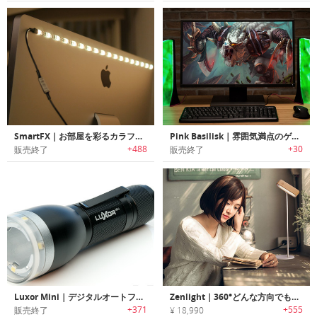
SmartFX｜お部屋を彩るカラフルLEDストリップ
Pink Basilisk｜雰囲気満点のゲーム用ガイドライト「ピンクバジリスク」
+488
+30
販売終了
販売終了
Luxor Mini｜デジタルオートフォーカス機能搭載スマートポケットフラッシュライト「ルクソーミニ」
Zenlight｜360°どんな方向でも照らせるナチュラルデザインランプ「ゼンライト」
+371
+555
販売終了
¥ 18,990