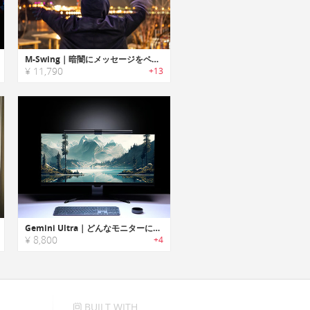
M-Swing｜暗闇にメッセージをペイントするLEDサインスティック「Mスイング」
¥ 11,790
+13
Gemini Ultra｜どんなモニターにも対応するデュアルライトソース搭載のライトバー
¥ 8,800
+4
BUILT WITH