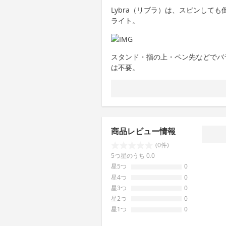
Lybra（リブラ）は、スピンして
ライト。
スタンド・指の上・ペン先などでバ
は不要。
商品レビュー情報
(0件)
5つ星のうち 0.0
星5つ
0
星4つ
0
星3つ
0
星2つ
0
星1つ
0