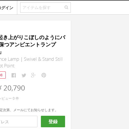
ログイン
a｜起き上がりこぼしのようにバ
保つアンビエントランプ
」
nce Lamp｜Swivel & Stand Still
ot Point
08
¥ 20,790
レビュー
0
件
定次第、メールにてお知らせします。
登録