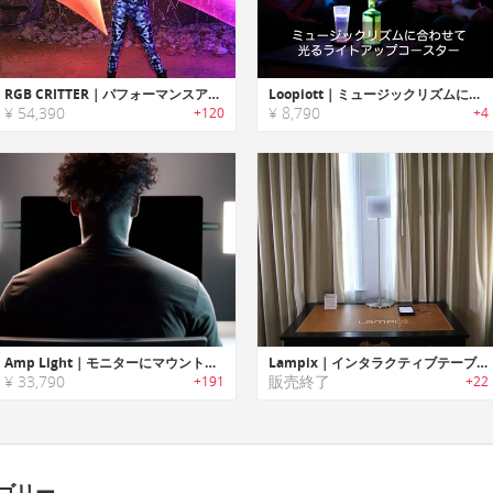
RGB CRITTER｜パフォーマンスアーティストに最適なカラーチェンジRGBフラッシュライト「RGBクリッター」
Loopiott｜ミュージックリズムに合わせて光るライトアップコースター「ルーピオット」
¥ 54,390
¥ 8,790
+120
+4
Amp Light｜モニターにマウントできるWebカメラ用エッジソフトライト「アンプライト」
Lampix｜インタラクティブテーブルトップARシステム「ランピックス」
¥ 33,790
販売終了
+191
+22
ゴリー