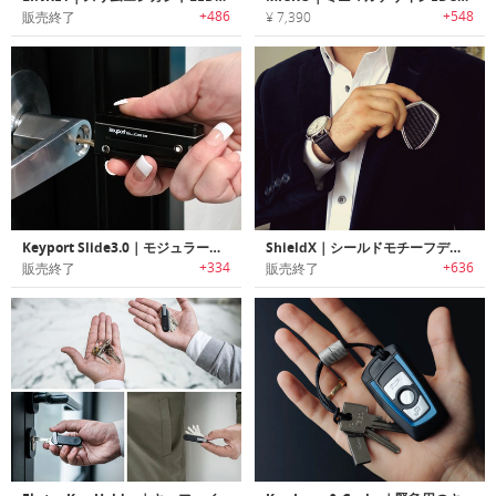
+486
+548
販売終了
¥ 7,390
Keyport Slide3.0｜モジュラー式マルチキーツール「キーポートスライド3.0」
ShieldX｜シールドモチーフデザインマルチツール機能搭載キーホルダー「シールドX」
+334
+636
販売終了
販売終了