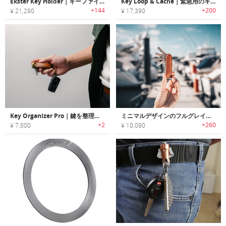
Ekster Key Holder｜キーファインダー・LEDライト搭載スマートキーホルダー「エクスター」
Key Loop & Cache｜緊急用のキャッシュを持ち運べるキーチェーン「キーループ＆キャッシュ」
+144
+200
¥ 21,290
¥ 17,390
Key Organizer Pro｜鍵を整理整頓でき、コンパクトに持ち運べるキーオーガナイザー
ミニマルデザインのフルグレインレザー製キーオーガナイザー「JIBBON（ジボン）」
+2
+260
¥ 7,800
¥ 10,090