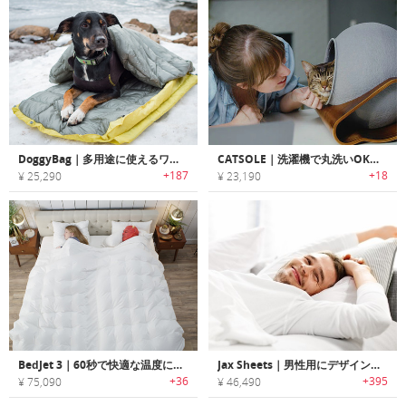
DoggyBag｜多用途に使えるワンちゃん用断熱プレミアム寝袋「ドギーバッグ」
CATSOLE｜洗濯機で丸洗いOKのオーブシェイプキャットベッド「キャットソル」
+187
+18
¥ 25,290
¥ 23,190
BedJet 3｜60秒で快適な温度にコントロール可能なベッド用クーリング/ヒーティングシステム「ベッドジェット」
Jax Sheets｜男性用にデザインされたに吸水性・通気性に優れたメンズベッドシーツ「ジャックスシーツ」
+36
+395
¥ 75,090
¥ 46,490