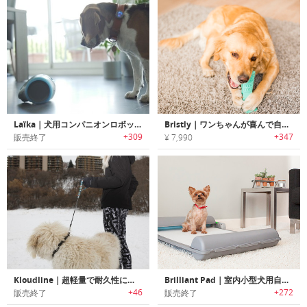
Laïka｜犬用コンパニオンロボット「ライカ」
Bristly｜ワンちゃんが喜んで自分から歯磨きする犬用歯ブラシ「ブリストリー」
+309
+347
販売終了
¥ 7,990
Kloudline｜超軽量で耐久性に優れたポケットに簡単に収まる犬用リーシュ「クラウドライン」
Brilliant Pad｜室内小型犬用自動クリーニング機能搭載トイレ「ブリリアントパッド」
+46
+272
販売終了
販売終了