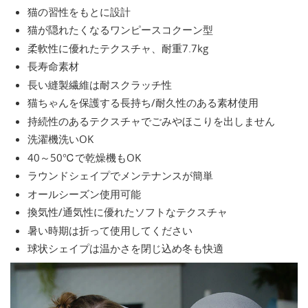
猫の習性をもとに設計
猫が隠れたくなるワンピースコクーン型
柔軟性に優れたテクスチャ、耐重7.7kg
長寿命素材
長い縫製繊維は耐スクラッチ性
猫ちゃんを保護する長持ち/耐久性のある素材使用
持続性のあるテクスチャでごみやほこりを出しません
洗濯機洗いOK
40～50℃で乾燥機もOK
ラウンドシェイプでメンテナンスが簡単
オールシーズン使用可能
換気性/通気性に優れたソフトなテクスチャ
暑い時期は折って使用してください
球状シェイプは温かさを閉じ込め冬も快適