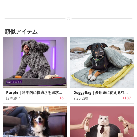
類似アイテム
Purple｜科学的に快適さを追求したペット用ベッド「パープル」
DoggyBag｜多用途に使えるワンちゃん用断熱プレミアム寝袋「ドギーバッグ」
+6
+187
販売終了
¥ 25,290