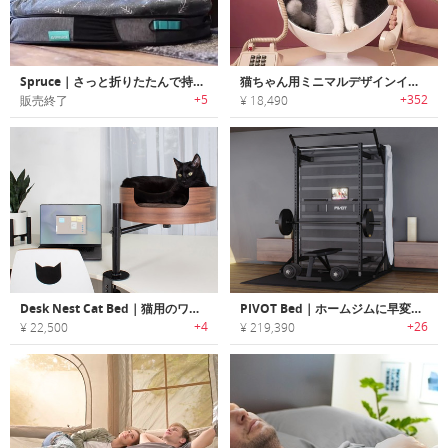
Spruce｜さっと折りたたんで持ち運べる犬用トラベルベッド「サプルース」
猫ちゃん用ミニマルデザインインタラクティブベッド
+5
+352
販売終了
¥ 18,490
Desk Nest Cat Bed｜猫用のワークスペースベッド
PIVOT Bed｜ホームジムに早変わりするプレミアムベッド「ピボットベッド」
+4
+26
¥ 22,500
¥ 219,390