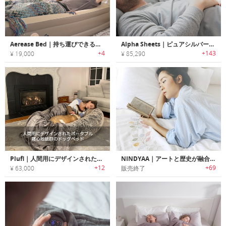
Aerease Bed｜持ち運びできる快適ベッドセット
Alpha Sheets｜ピュアシルバーでバクテリアや真菌、ウイルス、臭いを抑えるベッドシーツ「アルファ」
+4
+143
¥ 19,000
¥ 85,290
Plufl｜人間用にデザインされたポータブル・寝心地抜群のドッグベッド「プラフル」
NINDYAA｜アートと歴史が融合したデザインの新スタイルベッドシーツ「ニンディア」
+12
+69
¥ 63,000
販売終了