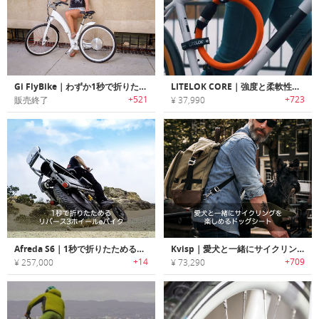
Gi FlyBike｜わずか1秒で折りたたみ可能な電動自転車「ギー・フライバイク」
LITELOK CORE｜強度と柔軟性を兼ね備えたバイク用タフフレキシブルロック「ライトロックコア」
+521
+723
販売終了
¥ 37,990
Afreda S6｜1秒で折りたためるリバース3ホイールeバイク「アフレダS6」
Kvisp｜愛犬と一緒にサイクリングを楽しめるドッグシート「クウィスプ」
+14
+709
¥ 257,000
¥ 73,290