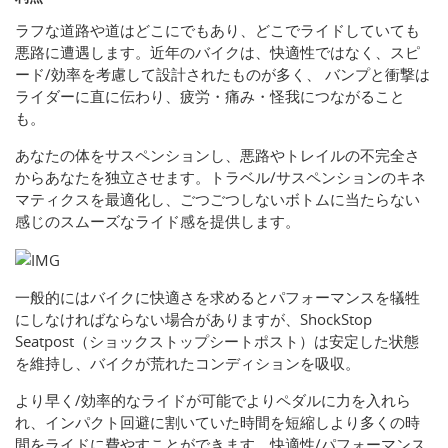
ラフな道路や道はどこにでもあり、どこでライドしていても
悪路に遭遇します。近年のバイクは、快適性ではなく、スピ
ード/効率を考慮して設計されたものが多く、 バンプと衝撃は
ライダーに直に伝わり、疲労・痛み・怪我につながること
も。
あなたの体をサスペンションし、悪路やトレイルの不完全さ
からあなたを独立させます。トラベル/サスペンションのキネ
マティクスを最適化し、ごつごつしないボトムに当たらない
感じのスムーズなライド感を提供します。
一般的にはバイクに快適さを求めるとパフォーマンスを犠牲
にしなければならない場合がありますが、ShockStop
Seatpost（ショックストップシートポスト）は安定した状態
を維持し、バイクが荒れたコンディションを吸収。
より早く/効率的なライドが可能でよりペダルに力を入れら
れ、インパクト回避に割いていた時間を短縮しより多くの時
間をライドに費やすことができます。快適性/パフォーマンス