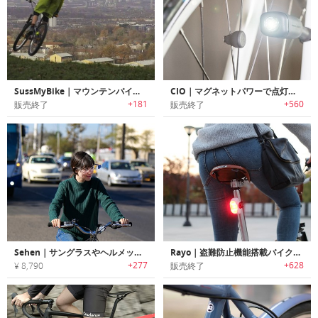
SussMyBike｜マウンテンバイク用サスペンションモニター「サスマイバイク」
CIO｜マグネットパワーで点灯するバッテリー不要の自転車用ライト「シーオ」
+181
+560
販売終了
販売終了
Sehen｜サングラスやヘルメットに取付け安全性を高めるリアビューミラー「シーヘン」
Rayo｜盗難防止機能搭載バイク用スマートテイルライト「ラーヨ」
+277
+628
¥ 8,790
販売終了