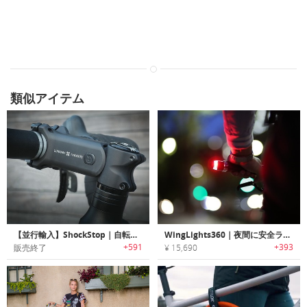
類似アイテム
【並行輸入】ShockStop｜自転車用衝撃吸収システム「ショックストップ」
WingLights360｜夜間に安全ライドが可能なバイクハンドルポジション・方向指示ライト「ウィングライツ360」
+591
+393
販売終了
¥ 15,690