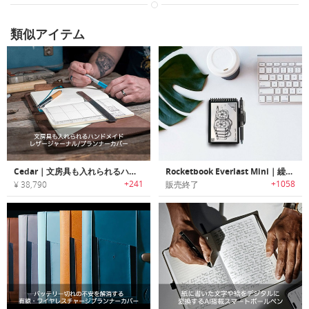
類似アイテム
Cedar｜文房具も入れられるハンドメイドレザージャーナル/プランナーカバー「シーダー」
Rocketbook Everlast Mini｜繰り返し使用可能なポケットサイズスマートノートブック「エバーラストミニ」
+241
+1058
¥ 38,790
販売終了