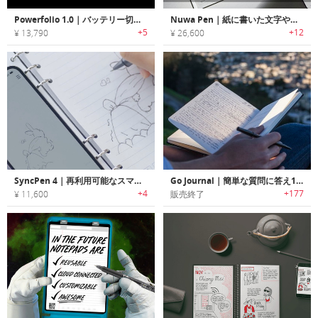
Powerfolio 1.0｜バッテリー切れの不安を解消する有線・ワイヤレスチャージプランナーカバー「パワーフォリオ」
Nuwa Pen｜紙に書いた文字や絵をデジタルに変換するAI搭載スマートボールペン「ニューワペン」
+5
+12
¥ 13,790
¥ 26,600
SyncPen 4｜再利用可能なスマートペンセット
Go Journal｜簡単な質問に答え1日10分で目標設定/レビューが可能なジャーナル「ゴージャーナル」
+4
+177
¥ 11,600
販売終了