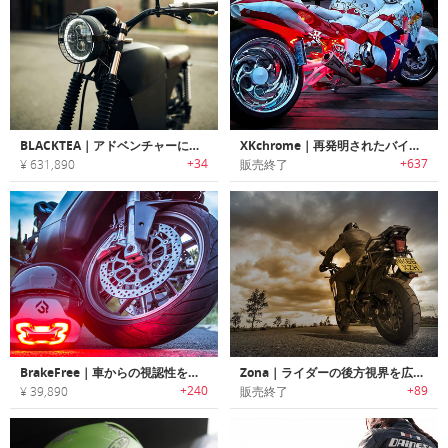
BLACKTEA｜アドベンチャーに最適な悪路も走行可能なeバイク「ブラックティー」
XKchrome｜再発明されたバイク＆自動車用照明「エックスクローム」
+34
+637
¥ 631,890
販売終了
BrakeFree｜車からの視認性を高めるヘルメット用ブレーキライト「ブレーキフリー」
Zona｜ライダーの後方視界を広げるオートバイ用リアビューシステム「ゾナ」
+240
+89
¥ 39,890
販売終了