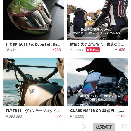
HJC RPHA 11 Pro Boba Fett Helmet｜スターウォーズの人気キャラクターBoba Fett をモチーフにデザインされたヘルメット
防振システム”が安心・快適なライディングを約束！バイク用スマートフォンホルダー「GUARDAMPER」
+260
+1626
販売終了
¥ 12,800
送料込み
FLY FREE｜ヴィンテージスタイル電動モーターサイクル「フライフリー」
GUARDAMPER GR-23 銀刃｜あらゆるサイズのスマホに対応するバイク用防振マウント
+72
+1162
¥ 893,390
¥ 13,800
販売終了