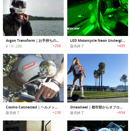
Argon Transform｜お手持ちのバイクヘルメットに取り付けるスマートディスプレイ「アルゴントランスフォーム」
LED Motorcycle Neon Underglow ｜アプリでコントロール可能なアンダーグロウライト
+268
+495
¥ 131,290
販売終了
Cosmo Connected｜ヘルメットに取付けライダーの安全性を向上させるリアブレーキライト「コスモコネクテッド」
Onewheel｜都市部からオフロードまで様々な地形を走行可能なライディングボード「ワンホイール」
+238
+654
販売終了
販売終了