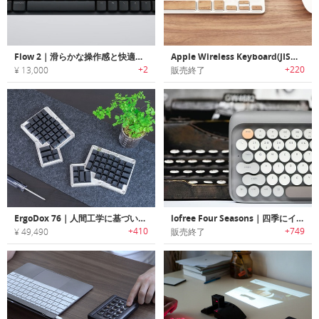
Flow 2｜滑らかな操作感と快適な打鍵感を両立！タッチバー搭載キーボード
Apple Wireless Keyboard(JIS配列)日本語キーボードのキーに貼れるリアルウッド キースキン
+2
+220
¥ 13,000
販売終了
ErgoDox 76｜人間工学に基づいたメカニカルキーボード製作DIYキット「エルゴドックス76」
lofree Four Seasons｜四季にインスパイアされたカラフルメカニカルキーボード「ロフリーフォーシーズンズ」
+410
+749
¥ 49,490
販売終了