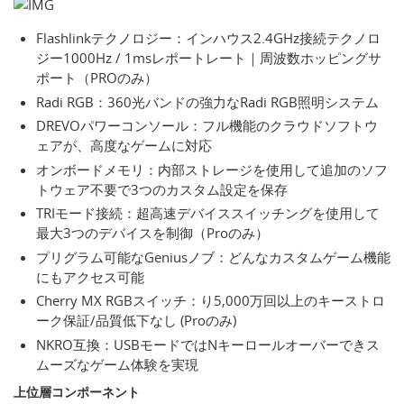
Flashlinkテクノロジー：インハウス2.4GHz接続テクノロ
ジー1000Hz / 1msレポートレート｜周波数ホッピングサ
ポート（PROのみ）
Radi RGB：360光バンドの強力なRadi RGB照明システム
DREVOパワーコンソール：フル機能のクラウドソフトウ
ェアが、高度なゲームに対応
オンボードメモリ：内部ストレージを使用して追加のソフ
トウェア不要で3つのカスタム設定を保存
TRIモード接続：超高速デバイススイッチングを使用して
最大3つのデバイスを制御（Proのみ）
プリグラム可能なGeniusノブ：どんなカスタムゲーム機能
にもアクセス可能
Cherry MX RGBスイッチ：り5,000万回以上のキーストロ
ーク保証/品質低下なし (Proのみ)
NKRO互換：USBモードではNキーロールオーバーできス
ムーズなゲーム体験を実現
上位層コンポーネント