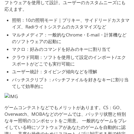
フトウェアを使用して設計。ユーザーのカスタムニーズにも
応えます。
照明：10の照明モード｜プリキー、サイドリードカスタマ
イズ、Radiライトシステムのカスタマイズなど
マルチメディア：一般的なChrome・E-mail・計算機など
のソフトウェアの起動に
マクロ：好みのコマンドを好みのキーに割り当て
クラウド同期：ソフトを使用して設定のインポート/エク
スポートがどこでも実行可能に
ユーザー統計：タイピング傾向などを理解
バッチスクリプト：バッチファイルを好きなキーに割り当
てして効率的に
ゲームコンテストなどでもメリットがあります。CS：GO、
Overwatch、MOBAなどのゲームでは、バッテリ状態と特別
なキー照明のコンボセットをご用意。 一般的なゲームをプレ
イしている時にソフトウェアがあなたのゲームを自動的に認
識し、高度な操作のためにスマートノブに対応する形で特定