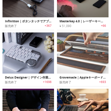
Infinitton｜ボタンタッチでアプリ起動やコマンドを実行可能なスマートタッチスクリーンキーボード「インフィニトン」
Masterkey 4.0｜レーザーキーボード・プロジェクター機能搭載のポケットサイズPC「マスターキー4.0」
+367
+66
販売終了
¥ 51,090
Delux Designer｜デザイン作業に特化したマルチ機能ダイヤル搭載キーボード「デラックスデザイナー」
Grovemade｜Appleキーボード専用木製トレイ
+1698
+693
販売終了
販売終了