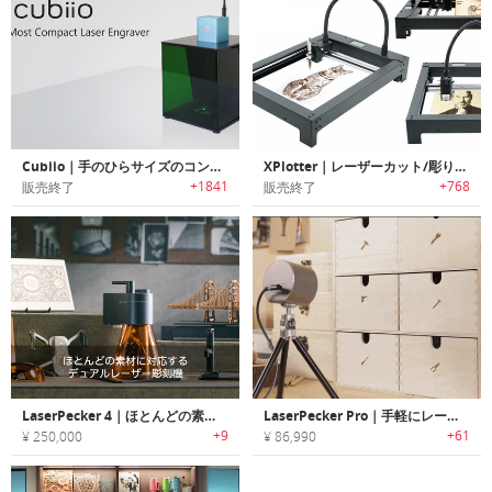
Cubiio｜手のひらサイズのコンパクトレーザー彫刻機「キュービオ」
XPlotter｜レーザーカット/彫り付け可能なデスクトップ作図装置「Xプロッター」
+1841
+768
販売終了
販売終了
LaserPecker 4｜ほとんどの素材に対応するデュアルレーザー彫刻機「レーザーペッカー4」
LaserPecker Pro｜手軽にレーザー彫刻が楽しめるハンドヘルドスマートレーザー彫刻機「レーザーペッカープロ」
+9
+61
¥ 250,000
¥ 86,990