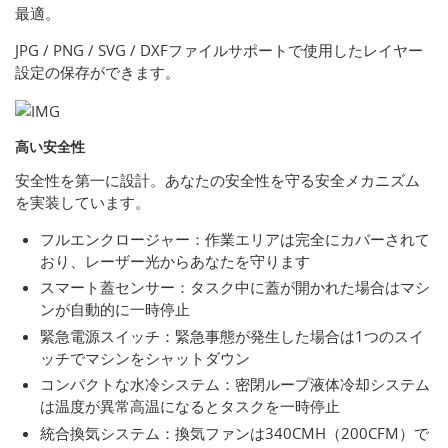
最適。
JPG / PNG / SVG / DXFファイルサポートで使用したレイヤー
設定の保存ができます。
高い安全性
安全性を第一に設計。あなたの安全性を守る安全メカニズム
を実装しています。
フルエンクロージャー：作業エリアは完全にカバーされて
おり、レーザー光からあなたを守ります
スマート蓋センサー：タスク中に蓋が開かれた場合はマシ
ンが自動的に一時停止
緊急電源スイッチ：緊急事態が発生した場合は1つのスイ
ッチでマシンをシャットダウン
コンパクトな水冷システム：密閉ループ液体冷却システム
は温度が異常高温になるとタスクを一時停止
統合換気システム：換気ファンは340CMH（200CFM）で