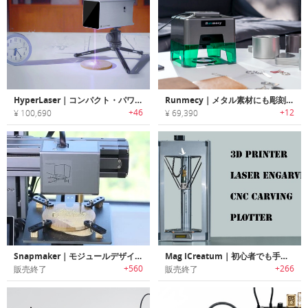
HyperLaser｜コンパクト・パワフルで使いやすいレーザー彫刻機「ハイパーレーザー」
Runmecy｜メタル素材にも彫刻できるハイスピードレーザーエングレーバー「ランメーシー」
+46
+12
¥ 100,690
¥ 69,390
Snapmaker｜モジュールデザインオールメタルデスクトップ3Dプリンター「スナップメーカー」
Mag ICreatum｜初心者でも手軽に利用/拡張可能なオールインワン3Dマシーン「マグアイクレアタム」
+560
+266
販売終了
販売終了