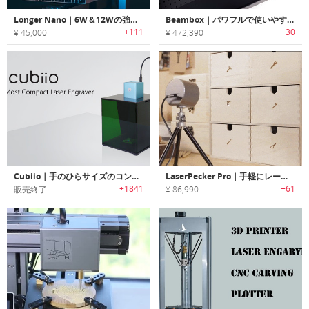
Longer Nano｜6W＆12Wの強力なポータブルレーザー彫刻機
Beambox｜パワフルで使いやすいレーザーカッター/彫刻デバイス「ビームボックス」
+111
+30
¥ 45,000
¥ 472,390
Cubiio｜手のひらサイズのコンパクトレーザー彫刻機「キュービオ」
LaserPecker Pro｜手軽にレーザー彫刻が楽しめるハンドヘルドスマートレーザー彫刻機「レーザーペッカープロ」
+1841
+61
販売終了
¥ 86,990