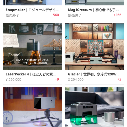
Snapmaker｜モジュールデザインオールメタルデスクトップ3Dプリンター「スナップメーカー」
Mag ICreatum｜初心者でも手軽に利用/拡張可能なオールインワン3Dマシーン「マグアイクレアタム」
+560
+266
販売終了
販売終了
LaserPecker 4｜ほとんどの素材に対応するデュアルレーザー彫刻機「レーザーペッカー4」
Glacier｜世界初、水冷式120Wレーザー彫刻機
+9
+2
¥ 250,000
¥ 294,000