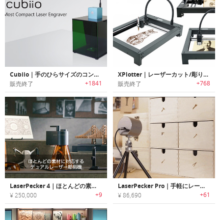
Cubiio｜手のひらサイズのコンパクトレーザー彫刻機「キュービオ」
XPlotter｜レーザーカット/彫り付け可能なデスクトップ作図装置「Xプロッター」
+1841
+768
販売終了
販売終了
LaserPecker 4｜ほとんどの素材に対応するデュアルレーザー彫刻機「レーザーペッカー4」
LaserPecker Pro｜手軽にレーザー彫刻が楽しめるハンドヘルドスマートレーザー彫刻機「レーザーペッカープロ」
+9
+61
¥ 250,000
¥ 86,690