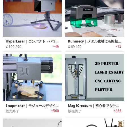
HyperLaser｜コンパクト・パワフルで使いやすいレーザー彫刻機「ハイパーレーザー」
Runmecy｜メタル素材にも彫刻できるハイスピードレーザーエングレーバー「ランメーシー」
+46
+12
¥ 100,290
¥ 69,190
Snapmaker｜モジュールデザインオールメタルデスクトップ3Dプリンター「スナップメーカー」
Mag ICreatum｜初心者でも手軽に利用/拡張可能なオールインワン3Dマシーン「マグアイクレアタム」
+560
+266
販売終了
販売終了