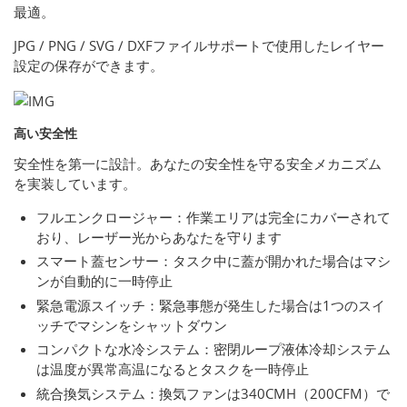
最適。
JPG / PNG / SVG / DXFファイルサポートで使用したレイヤー
設定の保存ができます。
高い安全性
安全性を第一に設計。あなたの安全性を守る安全メカニズム
を実装しています。
フルエンクロージャー：作業エリアは完全にカバーされて
おり、レーザー光からあなたを守ります
スマート蓋センサー：タスク中に蓋が開かれた場合はマシ
ンが自動的に一時停止
緊急電源スイッチ：緊急事態が発生した場合は1つのスイ
ッチでマシンをシャットダウン
コンパクトな水冷システム：密閉ループ液体冷却システム
は温度が異常高温になるとタスクを一時停止
統合換気システム：換気ファンは340CMH（200CFM）で