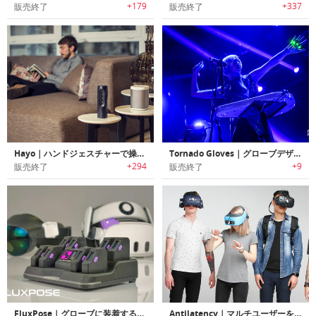
+179
+337
販売終了
販売終了
Hayo｜ハンドジェスチャーで操作可能なスマートホームコントローラー「ヘイヨー」
Tornado Gloves｜グローブデザインジェスチャーコントローラー「トルネードグローブ」
+294
+9
販売終了
販売終了
FluxPose｜グローブに装着するだけでVR没入度が上がる高精度トラッキングシステム
Antilatency｜マルチユーザーをトラッキング可能なVR/ARトラッキングシステム「アンチレイテンシー」