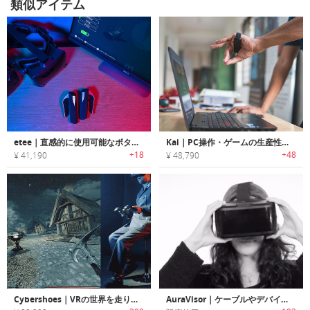
類似アイテム
etee｜直感的に使用可能なボタンレスVRコントローラー「イーティー」
Kai｜PC操作・ゲームの生産性を高めるウェアラブルジェスチャーコントローラー「カイ」
+18
+48
¥ 41,190
¥ 48,790
Cybershoes｜VRの世界を走り回れるVRシューズ「サイバーシューズ」
AuraVisor｜ケーブルやデバイスなしで視聴できるVRヘッドセット「オーラバイザー」