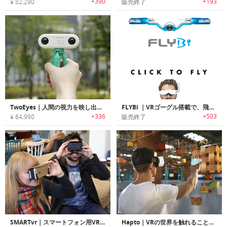
+390
+193
¥ 82,290
販売終了
TwoEyes｜人間の視力を映し出す双眼鏡型360°VR 4Kカメラ「ツーアイズ」
FLYBi ｜VRゴーグル搭載で、飛ぶ鳥の視点を味わえるドローン「フライバイ」
+336
+503
¥ 64,990
販売終了
SMARTvr｜スマートフォン用VR(仮想現実)体験グラス「スマートヴィーアール」
Hapto｜VRの世界を触れることが可能なバーチャルタッチコントローラー「ハプト」