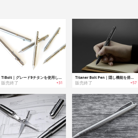
TiBolt｜グレード9チタンを使用したボルトアクションペンシル「タイボルト」
Titaner Bolt Pen｜隠し機能を搭載したグレード5チタンペン「チタナーボルトペン」
販売終了
販売終了
+31
+57