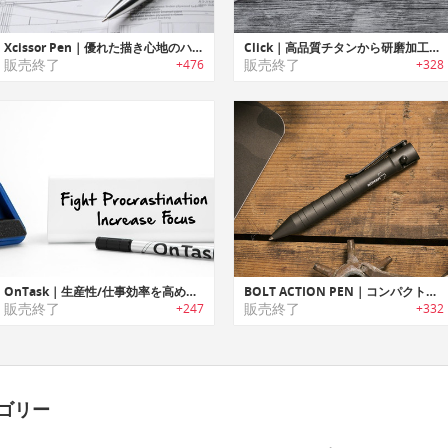
Xcissor Pen｜優れた描き心地のハサミ内蔵型スタイリッシュペン「エックスシザーペン」
Click｜高品質チタンから研磨加工したパーツのみを使用したクリック式ペン「クリック」
販売終了
販売終了
+476
+328
OnTask｜生産性/仕事効率を高める三面デスクトップホワイトボード「オンタスク」
BOLT ACTION PEN｜コンパクト・ボルト・アクションペン
販売終了
販売終了
+247
+332
ゴリー