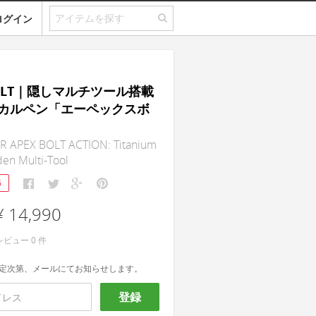
ログイン
BOLT｜隠しマルチツール搭載
カルペン「エーペックスボ
 APEX BOLT ACTION: Titanium
en Multi-Tool
6
¥ 14,990
レビュー
0
件
定次第、メールにてお知らせします。
登録