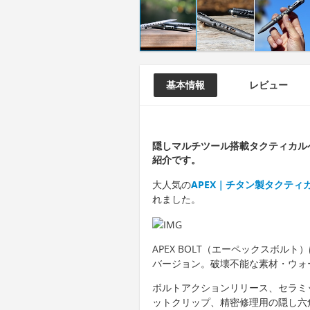
基本情報
レビュー
隠しマルチツール搭載タクティカルペ
紹介です。
大人気の
APEX｜チタン製タクティ
れました。
APEX BOLT（エーペックスボ
バージョン。破壊不能な素材・ウォ
ボルトアクションリリース、セラミ
ットクリップ、精密修理用の隠し六