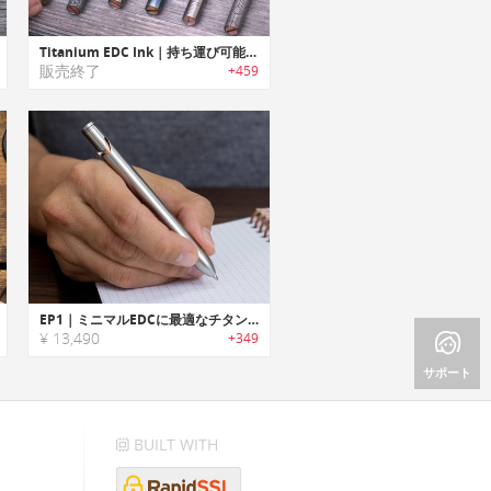
Titanium EDC Ink｜持ち運び可能なチタン製キーホルダーペン「EDC インク」
販売終了
+459
EP1｜ミニマルEDCに最適なチタンボルトアクションペン「EP1」
¥ 13,490
+349
サポート
BUILT WITH