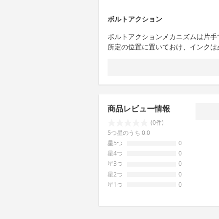
ボルトアクション
ボルトアクションメカニズムは片手
所定の位置に置いておけ、インクは
商品レビュー情報
(0件)
5つ星のうち 0.0
星5つ
0
星4つ
0
星3つ
0
星2つ
0
星1つ
0