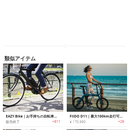
類似アイテム
EAZY Bike｜お手持ちの自転車を電動に変身させるeバイクキット「イージーバイク」
FIIDO D11｜最大100km走行可能な折りたたみ式アーバンeバイク「フィードー」
+811
+26
販売終了
¥ 170,990