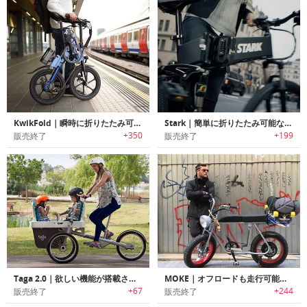
KwikFold｜瞬時に折りたたみ可能なスマートデザインeバイク「クイックフォルド」
Stark｜簡単に折りたたみ可能な電動eバイク「スターク」
+350
+199
販売終了
販売終了
Taga 2.0｜欲しい機能が搭載されたファミリーバイク「タガ2.0」
MOKE｜オフロードも走行可能なロングシート電動eバイク「モーク」
+67
+244
販売終了
販売終了