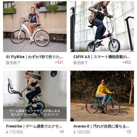
Gi FlyBike｜わずか1秒で折りたたみ可能な電動自転車「ギー・フライバイク」
CMYK 4.0｜スマート機能搭載の折りたたみ式電動自転車
+521
+452
販売終了
販売終了
Freebike｜ゲーム感覚でエクササイズが楽しめる没入型スマートフィットネスバイク「フリーバイク」
Avarax-E｜汚れが自然に落ちるセルフクリーニングハイブリッドEバイク「アヴァラックスE」
+9
+5
¥ 170,990
¥ 108,090