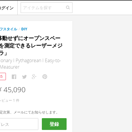
ログイン
フスタイル
/
DIY
｜移動せずにオープンスペー
を測定できるレーザーメジ
ラ」
onary l Pythagorean l Easy-to-
 Measurer
85
¥ 45,090
レビュー
1
件
定次第、メールにてお知らせします。
登録