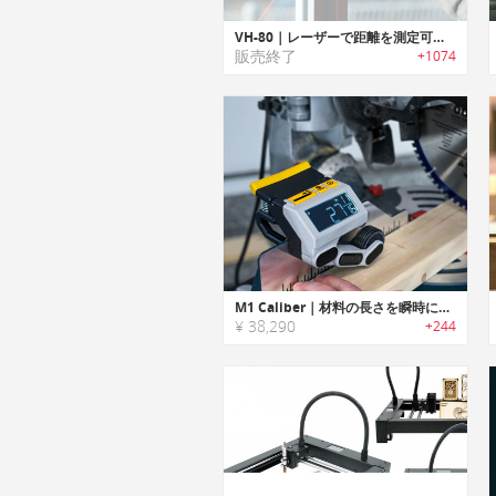
VH-80｜レーザーで距離を測定可能なスマートメジャー「VH-80」
販売終了
+1074
M1 Caliber｜材料の長さを瞬時に測れるDIYメジャー「M1キャリバー」
¥ 38,290
+244