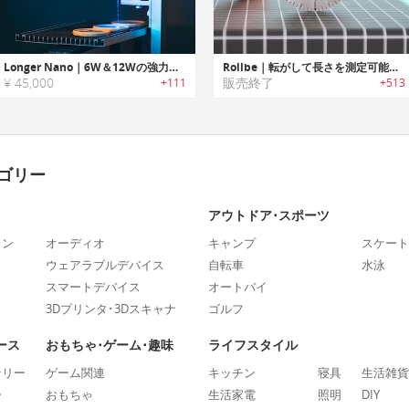
Longer Nano｜6W＆12Wの強力なポータブルレーザー彫刻機
Rollbe｜転がして長さを測定可能なポケットサイズメジャー「ローロービ」
¥ 45,000
販売終了
+111
+513
ゴリー
アウトドア･スポーツ
ォン
オーディオ
キャンプ
スケート
ウェアラブルデバイス
自転車
水泳
スマートデバイス
オートバイ
3Dプリンタ･3Dスキャナ
ゴルフ
ース
おもちゃ･ゲーム･趣味
ライフスタイル
ナリー
ゲーム関連
キッチン
寝具
生活雑貨
ー
おもちゃ
生活家電
照明
DIY