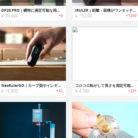
DP20 PRO｜瞬時に測定可能な両側式レーザー距離計
iRULER｜距離・面積がワンタッチで計測できるレーザー距離メジャー「iルーラー」
¥ 36,990
¥ 15,290
+9
+1269
NeoRulerGO｜カーブ面やイレギュラーな表面を測定できるコンパクトルーラー
コロコロ転がして長さを測定可能な回転式メジャー「EasyRuler（イージールーラー）」
¥ 16,900
¥ 4,590
+42
+231