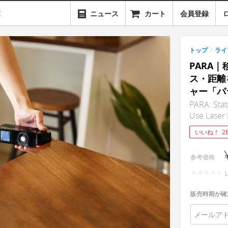
ニュース
カート
会員登録
トップ
/
ライ
PARA
ス・距離
ャー「パ
PARA: Stati
Use Laser
いいね！
2
参考価格
販売時期が確