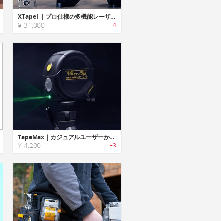
XTape1｜プロ仕様の多機能レーザー距離計
¥ 31,000
+4
TapeMax｜カジュアルユーザーからプロフェッショナルまで、誰でも使える4-in-1測定機
¥ 4,200
+3