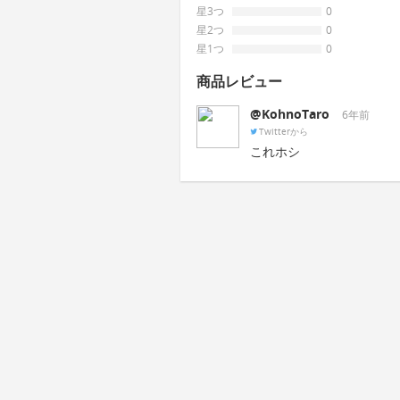
星3つ
0
星2つ
0
星1つ
0
商品レビュー
@KohnoTaro
6年前
Twitterから
これホシ