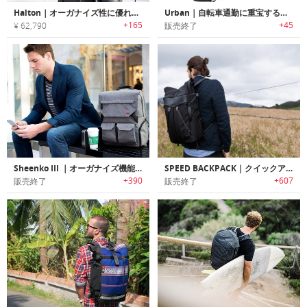
Halton｜オーガナイズ性に優れ通勤に最適な多機能バックパック「ハルトン」
Urban｜自転車通勤に重宝する防水ロールダウン式バックパック
+165
+45
¥ 62,790
販売終了
Sheenko III ｜オーガナイズ機能満載のノートPC用バックパック
SPEED BACKPACK｜クイックアクセステクノロジー搭載バックパック「スピードバックパック」
+390
+607
販売終了
販売終了