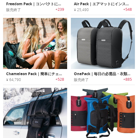
Freedom Pack｜コンパクトに収納可能な盗難防止機能付きデイバッグ「フリーダムパック」
Air Pack｜エアマットにインスパイアされた空気注入式軽量バックパック「エアパック」
+239
+548
販売終了
¥ 25,490
Chameleon Pack｜簡単にチェアに変身する汎用性に優れたバックパック「カメレオンパック」
OnePack｜毎日の必需品・衣類・モバイルデバイスのキャリーに便利な19の機能ポケット付きバックパック「ワンパック」
+528
+885
¥ 64,790
販売終了