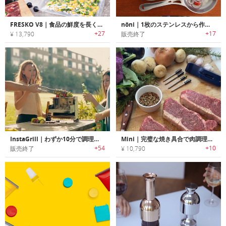
FRESKO V8｜食品の鮮度を長く保つハンズフリーバキュームシーラー「フレスコV8」
nöni｜1枚のステンレスから作られた調理器具シリーズ「nöni」
+27
+17
¥ 13,790
販売終了
InstaGrill｜わずか10分で調理可能なコンパクトBBQグリル「インスタグリル」
Mini｜完璧な焼き具合で肉調理が楽しめるワイヤレス温度計「ミニ」
+54
+10
販売終了
¥ 10,790