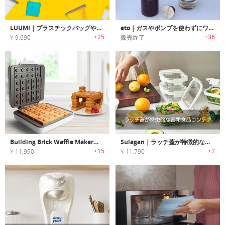
LUUMI｜プラスチックバッグやカップの替わりに繰り返し使用可能なシリコンバッグ/蓋「ルーミ」
eto｜ガスやポンプを使わずにワインの風味を1週間フレッシュに保てるデキャンタ「エトー」
+25
+36
¥ 9,690
販売終了
Building Brick Waffle Maker｜ブロックトイ型のワッフルが焼けるワッフルメーカー
Sulagan｜ラッチ蓋が特徴的な密閉食品コンテナ「スーラガン」
+15
+2
¥ 11,990
¥ 11,790