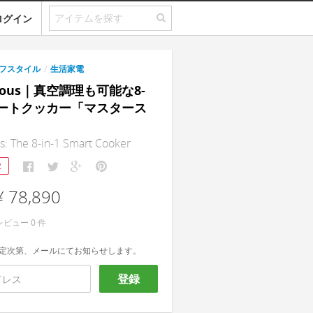
ログイン
フスタイル
/
生活家電
rSous｜真空調理も可能な8-
スマートクッカー「マスタース
: The 8-in-1 Smart Cooker
2
¥ 78,890
レビュー
0
件
定次第、メールにてお知らせします。
登録