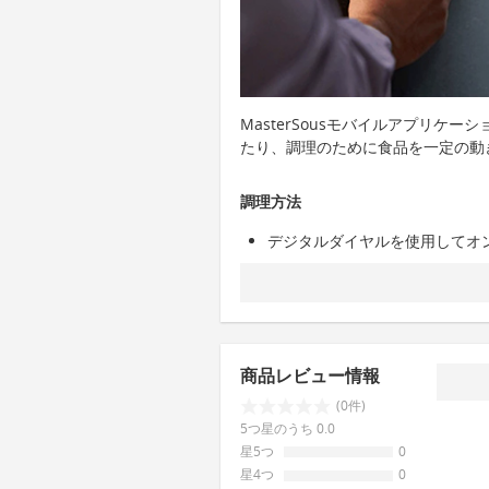
MasterSousモバイルアプリケ
たり、調理のために食品を一定の動
調理方法
デジタルダイヤルを使用してオ
商品レビュー情報
(0件)
5つ星のうち 0.0
星5つ
0
星4つ
0