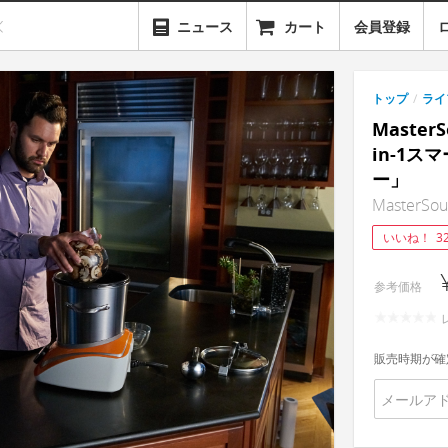
ニュース
カート
会員登録
トップ
/
ライ
Maste
in-1
ー」
MasterSous
いいね！
3
参考価格
販売時期が確