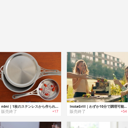
nöni｜1枚のステンレスから作られた調理器具シリーズ「nöni」
InstaGrill｜わずか10分で調理可能なコンパクトBBQグリル「インスタグリル」
販売終了
販売終了
+17
+54