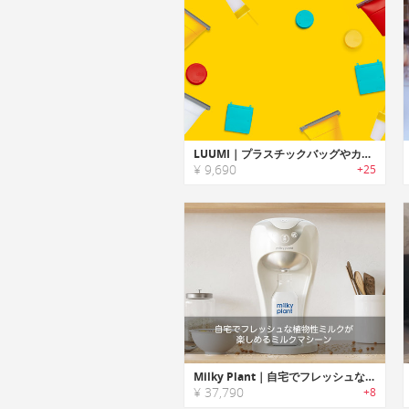
LUUMI｜プラスチックバッグやカップの替わりに繰り返し使用可能なシリコンバッグ/蓋「ルーミ」
¥ 9,690
+25
Milky Plant｜自宅でフレッシュな植物性ミルクが楽しめるミルクマシーン「ミルキープラント」
¥ 37,790
+8