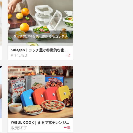
Sulagan｜ラッチ蓋が特徴的な密閉食品コンテナ「スーラガン」
¥ 11,790
+2
YABUL COOK｜まるで電子レンジのように火を使わずに調理可能なシリコンクッカー「ヤブルクック」
販売終了
+40