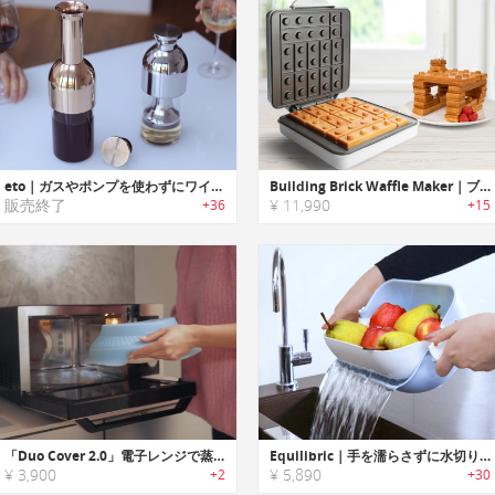
eto｜ガスやポンプを使わずにワインの風味を1週間フレッシュに保てるデキャンタ「エトー」
Building Brick Waffle Maker｜ブロックトイ型のワッフルが焼けるワッフルメーカー
販売終了
¥ 11,990
+36
+15
「Duo Cover 2.0」電子レンジで蒸し料理ができる万能スチーマー
Equilibric｜手を濡らさずに水切りできる3 in 1ボウル「イクルブリック」
¥ 3,900
¥ 5,890
+2
+30