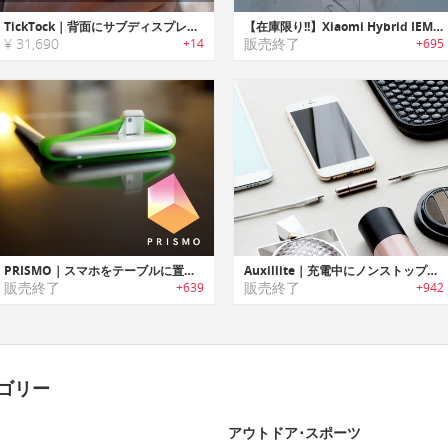
TickTock｜背面にサブディスプレイを搭載したタフユース5Gスマートフォン「ティックトック」
【在庫限り!!】Xiaomi Hybrid IEM｜デュアルドライバー搭載ハイブリッドステレオイヤホン「シャオミハイブリッド」
¥ 31,690
販売終了
+14
+695
PRISMO｜スマホをテーブルに置いたまま撮影可能なカメラバンド「プリズモ」
Auxillite｜充電中にノンストップで音楽を楽しめるスリムデザインアダプター「オーキシーライト」
販売終了
販売終了
+639
+942
ゴリー
アウトドア･スポーツ