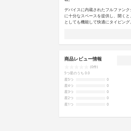
デバイスに内蔵されたフルファンク
に十分なスペースを提供し、開くと
としても機能して快適にタイピング
商品レビュー情報
(0件)
5つ星のうち 0.0
星5つ
0
星4つ
0
星3つ
0
星2つ
0
星1つ
0