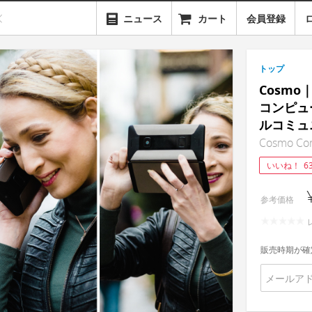
ニュース
カート
会員登録
トップ
Cosm
コンピュ
ルコミュ
Cosmo Co
いいね！
6
参考価格
販売時期が確