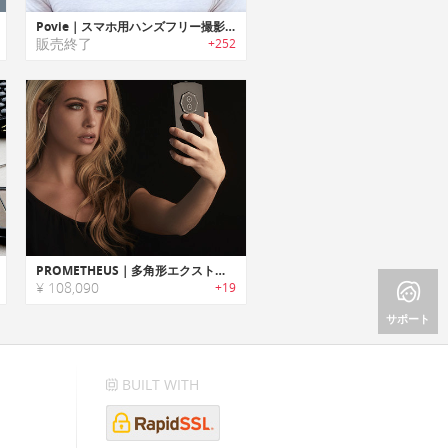
Povie｜スマホ用ハンズフリー撮影ネックレス「ポビー」
販売終了
+252
PROMETHEUS｜多角形エクストリームデザインハイスペックスマートフォン「プロメテウス」
¥ 108,090
+19
サポート
BUILT WITH