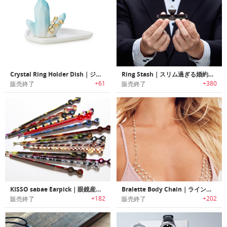
Crystal Ring Holder Dish｜ジュエリーを美しく引き立たせるクリスタルリングホルダー
Ring Stash｜スリム過ぎる婚約指輪用ケース「リング・スタッシュ」
+61
+380
販売終了
販売終了
KISSO sabae Earpick｜眼鏡産地で誕生しためがねのフォルムをした耳かき
Bralette Body Chain｜ラインストーンでゴージャスに胸元を演出するブラレットボディチェーン
+182
+202
販売終了
販売終了