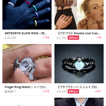
METEORITE GLOW RING｜同じものは２つと無い隕石発光リング
【プチプラ】Double Line Cross winding Rings｜曲線美が美しいファッションリング
+139
+78
¥ 26,290
¥ 2,780
送料込み
Finger Ring Watch｜メノウがポイントのフィンガーリングウォッチ
【プチプラ】ハートシェイプがキュートなオパールリング
+578
+541
販売終了
¥ 6,280
送料込み