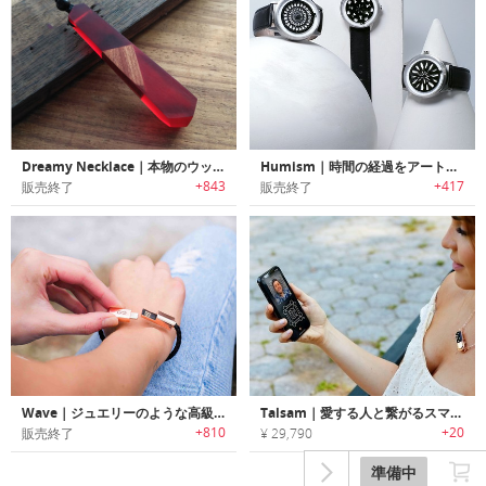
Dreamy Necklace｜本物のウッドや花弁を使用したアーティスティックなネックレス
Humism｜時間の経過をアートで表現するキネティックアートオートマチック時計「ヒューミズム」
+843
+417
販売終了
販売終了
Wave｜ジュエリーのような高級感のあるブレスレットデザイン充電ケーブル「ウェーブ」
Talsam｜愛する人と繋がるスマートジュエリー「トーサム」
+810
+20
販売終了
¥ 29,790
準備中