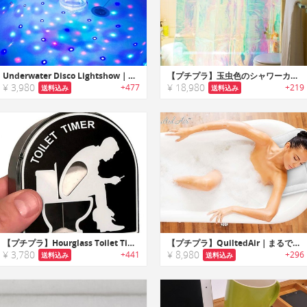
Underwater Disco Lightshow｜バスルームをディスコのようにライトアップするディスコライト
【プチプラ】玉虫色のシャワーカーテン
¥ 3,980
¥ 18,980
+477
+219
送料込み
送料込み
【プチプラ】Hourglass Toilet Timer｜トイレタイムに最適なジョーク砂時計
【プチプラ】QuiltedAir｜まるでスパにいるようなラグジュアリー感の全身バスピロー
¥ 3,780
¥ 8,980
+441
+296
送料込み
送料込み