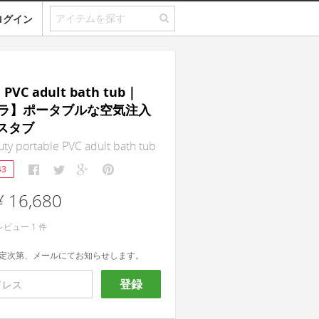
ログイン
e PVC adult bath tub｜
ラ】ポータブルな空気注入
バスタブ
ty portable PVC adult bath tub
43
¥ 16,680
レビュー
1
件
定次第、メールにてお知らせします。
登録