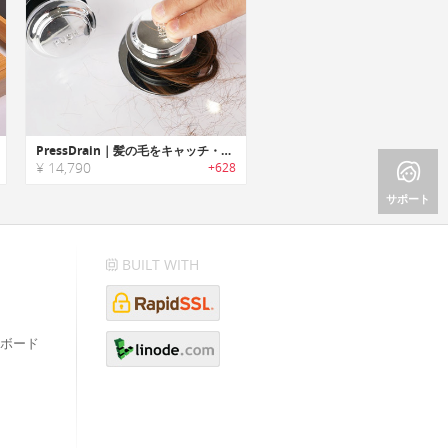
PressDrain｜髪の毛をキャッチ・切断して配管詰まり防止するバスタブ栓「プレスドレイン」
¥ 14,790
+628
サポート
BUILT WITH
ボード