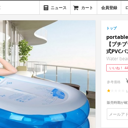
ニュース
カート
会員登録
トップ
portabl
【プチプ
式PVC
Water beau
いいね！
4
参考価格
販売時期が確