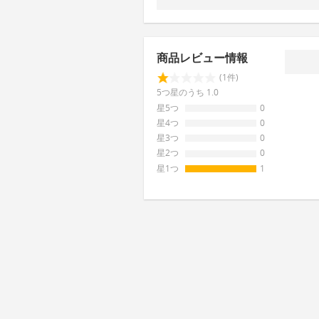
商品レビュー情報
(1件)
5つ星のうち 1.0
星5つ
0
星4つ
0
星3つ
0
星2つ
0
星1つ
1