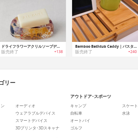
ドライフラワーアクリルソープディッシュ
Bamboo Bathtub Caddy｜バスタイムをラグジュアリーにするタブレット/ドリンクホルダー付きバスタブ用トレイ
販売終了
販売終了
+138
+240
ゴリー
アウトドア･スポーツ
ォン
オーディオ
キャンプ
スケート
ウェアラブルデバイス
自転車
水泳
スマートデバイス
オートバイ
3Dプリンタ･3Dスキャナ
ゴルフ