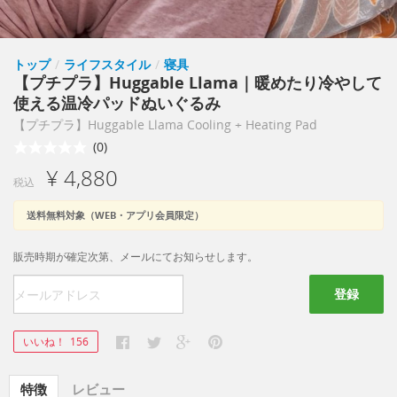
トップ
/
ライフスタイル
/
寝具
【プチプラ】Huggable Llama｜暖めたり冷やして
使える温冷パッドぬいぐるみ
【プチプラ】Huggable Llama Cooling + Heating Pad
(0)
¥ 4,880
税込
送料無料対象（WEB・アプリ会員限定）
販売時期が確定次第、メールにてお知らせします。
登録
いいね！
156
特徴
レビュー