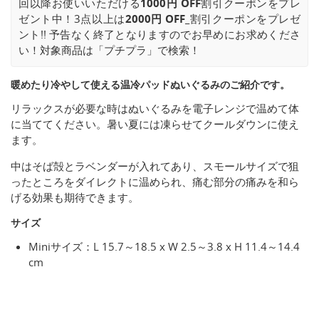
回以降お使いいただける
1000円 OFF
割引クーポンをプレ
ゼント中！3点以上は
2000円 OFF_
割引クーポンをプレゼ
ント!! 予告なく終了となりますのでお早めにお求めくださ
い！対象商品は「プチプラ」で検索！
暖めたり冷やして使える温冷パッドぬいぐるみのご紹介です。
リラックスが必要な時はぬいぐるみを電子レンジで温めて体
に当ててください。暑い夏には凍らせてクールダウンに使え
ます。
中はそば殻とラベンダーが入れてあり、スモールサイズで狙
ったところをダイレクトに温められ、痛む部分の痛みを和ら
げる効果も期待できます。
サイズ
Miniサイズ：L 15.7～18.5 x W 2.5～3.8 x H 11.4～14.4
cm