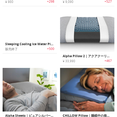
+298
+527
¥ 980
¥ 9,090
Sleeping Cooling Ice Water Pillow｜水を入れるとひんやりする冷感ウォーターピロー
+500
販売終了
Alpha Pillow 2｜アクアクーリングメンブレン注入の冷感メモリーフォームピロー「アルファピロー2」
+467
¥ 33,990
Alpha Sheets｜ピュアシルバーでバクテリアや真菌、ウイルス、臭いを抑えるベッドシーツ「アルファ」
CHILLOW Pillow｜睡眠中の発汗を抑える枕用クーリングパッド