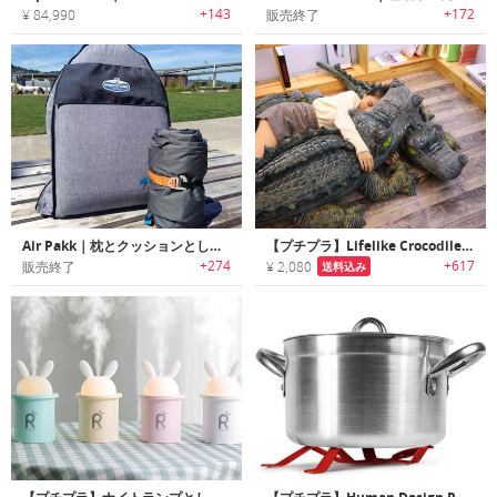
+143
+172
¥ 84,990
販売終了
Air Pakk｜枕とクッションとして使える自動膨張式バックパック
【プチプラ】Lifelike Crocodile｜リアルな実物大クロコダイルぬいぐるみ
+274
+617
販売終了
¥ 2,080
送料込み