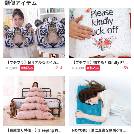
類似アイテム
【プチプラ】超リアルなタイガーピロークッション
【プチプラ】撫でるとKindly F*ck Off メッセージが出現するリバーシブルピロー
+214
+59
¥ 2,980
¥ 8,880
送料込み
送料込み
【在庫限り特価！】Sleeping Pig Plush Pillow｜リアルでキュートなピッグピロー
NOYOKE｜夏に最適な冷感ゲルメモリフォームピロー「ノヨケ」