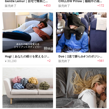
Gentle Lemur｜自宅で簡単に洗えるメモリフォームピロー「ジェントルリマー」
CHILLOW Pillow｜睡眠中の発汗を抑える枕用クーリングパッド
+453
+172
販売終了
販売終了
Hugl｜あなたの眠りを変えるジャイアントボディピロー「ハグル」
Duo｜2息で膨らみ4つのポジションを提供するトラベルピロー「デュオ」
+2
+561
¥ 30,290
販売終了