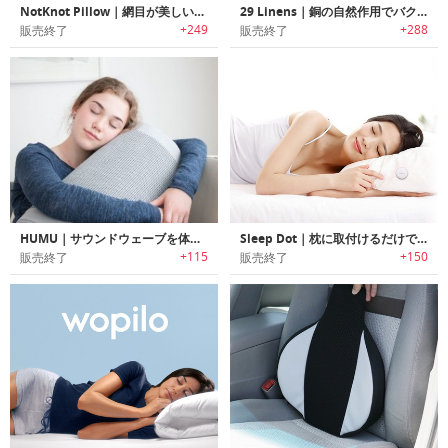
NotKnot Pillow｜網目が美しい北欧スタイルスタイリッシュクッション
29 Linens｜銅の自然作用でバクテリアを殺菌するベッドシーツ/ピローケース「29リネン」
+249
+288
販売終了
販売終了
HUMU｜サウンドウェーブを体感可能なパーソナルスマートクッション「フーム」
Sleep Dot｜枕に取付けるだけで睡眠の質を解析できるノンウェアラブルスリープモニター「スリープドット」
+115
+150
販売終了
販売終了