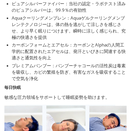
ピュアシルバーファイバー：当社の認定・ラボテスト済み
のピュアシルバーは、99.9％の有効性
Aquaクーリングメンブレン：Aquaゲルクーリングメンブ
レンテクノロジーは、体の熱を逃がして涼しさを感じさ
せ、より早く眠りにつけます。瞬時に涼しく感じられ、究
極の快適さを提供
カーボンフォームとエアセル：カーボンとAlphaの人間工
学的に配置されたエアセルは、発汗といびきに関連する快
適さと通気性を向上
プレミアムバンブー：バンブーチャコールの活性炭は毒素
を吸収し、カビの繁殖を防ぎ、有害なガスを吸収すること
で空気を浄化
毎日快眠
敏感な圧力領域をサポートして睡眠姿勢を助けます。