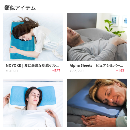
類似アイテム
NOYOKE｜夏に最適な冷感ゲルメモリフォームピロー「ノヨケ」
Alpha Sheets｜ピュアシルバーでバクテリアや真菌、ウイルス、臭いを抑えるベッドシーツ「アルファ」
+527
+143
¥ 9,090
¥ 85,290