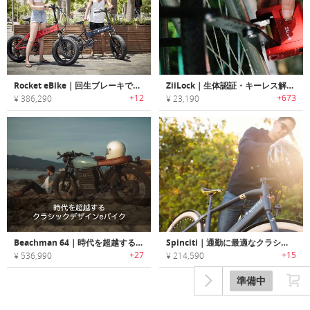
Rocket eBike｜回生ブレーキで最大160km走行可能な折りたたみeバイク「ロケット」
ZiiLock｜生体認証・キーレス解錠可能な折りたたみ式バイクロック「ジーロック」
+12
+673
¥ 386,290
¥ 23,190
Beachman 64｜時代を超越するクラシックデザインeバイク「ビーチマン64」
Spinciti｜通勤に最適なクラシックスタイルパワフルパフォーマンスＥバイク「スピンシティ」
+27
+15
¥ 536,990
¥ 214,590
準備中