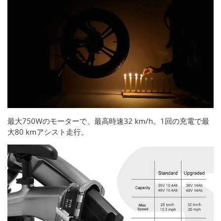
最大750Wのモーターで、最高時速32 km/h。1回の充電で最
大80 kmアシスト走行。