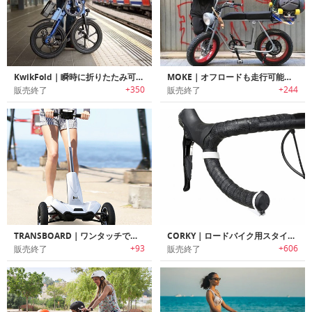
KwikFold｜瞬時に折りたたみ可能なスマートデザインeバイク「クイックフォルド」
MOKE｜オフロードも走行可能なロングシート電動eバイク「モーク」
+350
+244
販売終了
販売終了
TRANSBOARD｜ワンタッチで折りたたみ可能な電動3輪スクーター「トランスボード」
CORKY｜ロードバイク用スタイリッシュコンパクトリアビューミラー「コーキー」
+93
+606
販売終了
販売終了