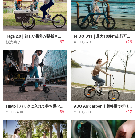
Taga 2.0｜欲しい機能が搭載されたファミリーバイク「タガ2.0」
FIIDO D11｜最大100km走行可能な折りたたみ式アーバンeバイク「フィードー」
+67
+26
販売終了
¥ 171,690
HiMo｜バックに入れて持ち運べるコンパクトサイズ折りたたみ式Eバイク「ヒーモー」
ADO Air Carbon｜超軽量で折りたたみ可能なEバイク
+59
+27
¥ 108,490
¥ 301,800