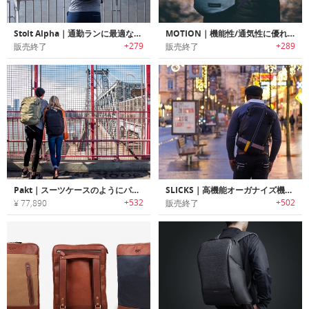
Stolt Alpha｜通勤ランに最適なビジネスバックパック「ストルトアルファ」
MOTION｜機能性/通気性に優れたデザインバックパック「モーション」
+279
+289
販売終了
販売終了
Pakt｜スーツケースのようにパッキングできる多機能トラベルバックパック「パックト」
SLICKS｜高機能オーガナイズ機能搭載3WAYトラベルバックパック「スリックス」
+532
+502
¥ 77,890
販売終了