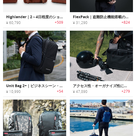
Highlander｜2～4日程度のショートトリップに最適な耐候性レザートラベルシステムバックパック「ハイランダー」
FlexPack｜盗難防止機能搭載の多機能ダッフル/バックパック「フレックスパック」シリーズ
+509
+824
¥ 60,790
¥ 31,290
Unit Bag 2+｜ビジネスシーン・旅行に最適な3 wayキャリーバックパック「ユニットバッグ2＋」
アクセス性・オーガナイズ性に優れたフォトグラファーに最適なデイパック「DUO（デュオ）」
+54
+279
¥ 10,990
¥ 47,890