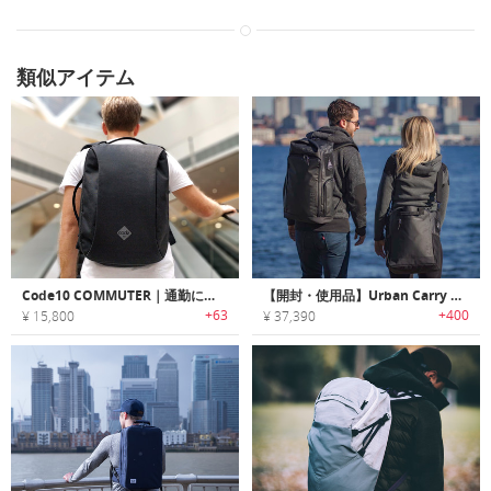
類似アイテム
Code10 COMMUTER｜通勤に最適な防水/盗難防止機能搭載バックパック「Code10 コミューター」
【開封・使用品】Urban Carry System｜耐久性・オーガナイズ・アクセス性に優れ都市生活に最適なトート・バックパック「アーバンキャリーシステム」
+63
+400
¥ 15,800
¥ 37,390