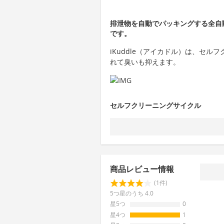
排泄物を自動でパッキングする全自動
です。
iKuddle（アイカドル）は、セ
れて臭いも抑えます。
セルフクリーニングサイクル
商品レビュー情報
(1件)
5つ星のうち 4.0
星5つ
0
星4つ
1