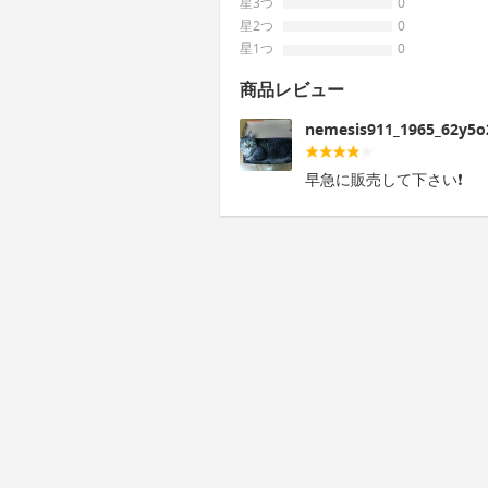
星3つ
0
星2つ
0
星1つ
0
商品レビュー
nemesis911_1965_62y5o
早急に販売して下さい❗️