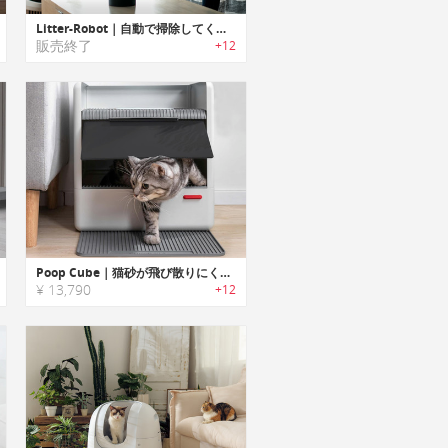
Litter-Robot｜自動で掃除してくれる猫用トイレロボット「リターロボット」
販売終了
+12
Poop Cube｜猫砂が飛び散りにくい3-in-1クリーニングセット付き猫トイレ「プープキューブ」
¥ 13,790
+12