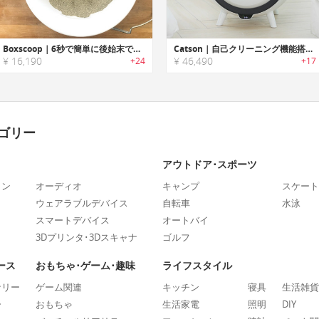
Boxscoop｜6秒で簡単に後始末できる猫用トイレシステム「ボックススクープ」
Catson｜自己クリーニング機能搭載キャット用トイレ「キャッツサン」
¥ 16,190
¥ 46,490
+24
+17
ゴリー
アウトドア･スポーツ
ォン
オーディオ
キャンプ
スケート
ウェアラブルデバイス
自転車
水泳
スマートデバイス
オートバイ
3Dプリンタ･3Dスキャナ
ゴルフ
ース
おもちゃ･ゲーム･趣味
ライフスタイル
ナリー
ゲーム関連
キッチン
寝具
生活雑貨
ー
おもちゃ
生活家電
照明
DIY