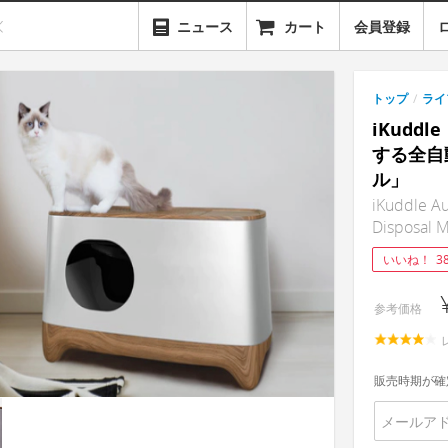
ニュース
カート
会員登録
トップ
/
ライ
iKudd
する全自
ル」
iKuddle Au
Disposal 
いいね！
3
参考価格
販売時期が確