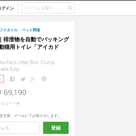
ログイン
フスタイル
/
ペット関連
le｜排泄物を自動でパッキング
動猫用トイレ「アイカド
to-Pack Litter Box: Clump
Made Easy
8
¥ 69,190
レビュー
1
件
定次第、メールにてお知らせします。
登録