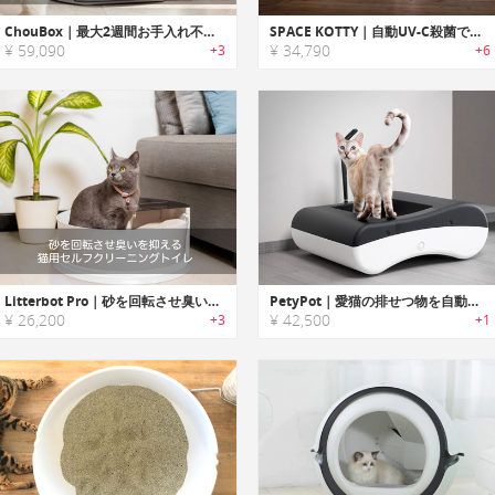
ChouBox｜最大2週間お手入れ不要の全自動クリーニング猫トイレ「シューボックス」
SPACE KOTTY｜自動UV-C殺菌で無菌・無臭化するヘルストラッキング機能搭載猫トイレ「スペースコティ」
¥ 59,090
¥ 34,790
+3
+6
Litterbot Pro｜砂を回転させ臭いを抑える猫用セルフクリーニングトイレ「リターボットプロ」
PetyPot｜愛猫の排せつ物を自動で処理するスマートトイレシステム
¥ 26,200
¥ 42,500
+3
+1