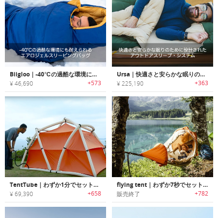
Biigloo｜-40℃の過酷な環境にも耐えられるエアロジェルスリーピングバッグ「ビーグロー」
Ursa｜快適さと安らかな眠りのために設計されたアウトドアスリープ・システム「アーサ」
+573
+363
¥ 46,690
¥ 225,190
TentTube｜わずか1分でセットアップできる空気注入式ポータブルテント「テントチューブ」
flying tent｜わずか7秒でセット可能なハンモックテント「フライングテント」
+658
+782
¥ 69,390
販売終了