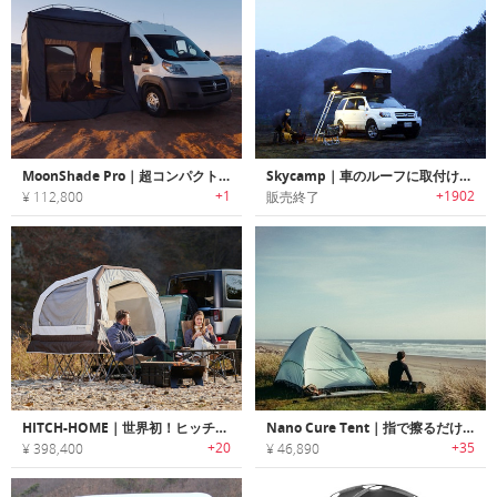
MoonShade Pro｜超コンパクト・どこでも設置できるポータブルオーニングシステム
Skycamp｜車のルーフに取付け可能な折りたたみ式ハードシェルルーフテント「スカイキャンプ」
+1
+1902
¥ 112,800
販売終了
HITCH-HOME｜世界初！ヒッチ型エアテント
Nano Cure Tent｜指で擦るだけで開いた穴を修復できるセルフヒーリングテント「ナノキュアテント」
+20
+35
¥ 398,400
¥ 46,890