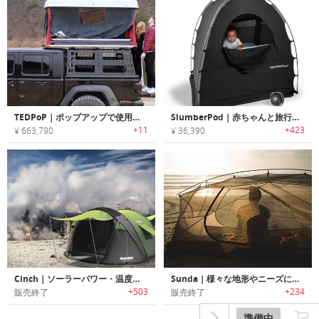
TEDPoP｜ポップアップで使用可能なハードシェルルーフトップテント「テッドポップ」
SlumberPod｜赤ちゃんと旅行する時に活躍する遮光/プライバシーポッド
+11
+423
¥ 663,790
¥ 36,390
Cinch｜ソーラーパワー・温度調節機能搭載ポップアップテント「シンチ」
Sunda｜様々な地形やニーズに対応可能な2 in 1ハンモックテント「サンダ」
+503
+234
販売終了
販売終了
準備中