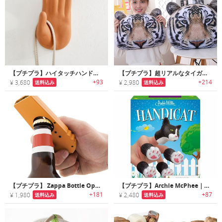
【プチプラ】ハイタッチハンド型フック
【プチプラ】超リアルなタイガーピロークッション
+93
+214
¥ 3,680
¥ 2,980
送料込み
送料込み
【プチプラ】 Zappa Bottle Opener｜キャップランチャーとしても遊べるボトルオープナー
【プチプラ】Archie McPhee｜猫モチーフのフィンガーパペット
+181
+87
¥ 1,980
¥ 2,480
送料込み
送料込み