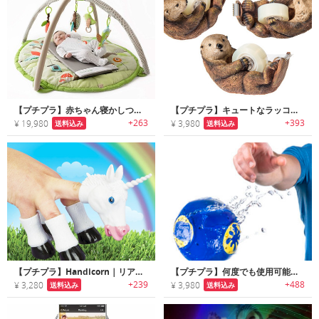
【プチプラ】赤ちゃん寝かしつけ用バイブレーションマット「トランキロマット」
【プチプラ】キュートなラッコモチーフのテープディスペンサー
+263
+393
¥ 19,980
¥ 3,980
送料込み
送料込み
【プチプラ】Handicorn｜リアルなユニコーンの指人形
【プチプラ】何度でも使用可能なウォーターウェポン
+239
+488
¥ 3,280
¥ 3,980
送料込み
送料込み