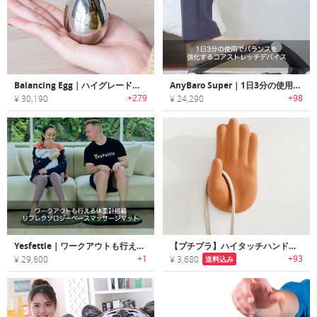
Balancing Egg｜ハイグレードチタン製バランスデスクトップトイ「バランシングエッグ」
AnyBaro Super｜1日3分の使用でバランスを強化するコアストレッチデバイス「エニーバロスーパー」
+279
+98
¥ 30,190
¥ 24,290
Yesfettle｜ワークアウトも行える体重計搭載リフレクソロジーベースマッサージマット「イエスフェトル」
【プチプラ】ハイタッチハンド型フック
+1
+93
¥ 29,600
¥ 3,680
送料込み