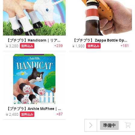
【プチプラ】Handicorn｜リアルなユニコーンの指人形
【プチプラ】 Zappa Bottle Opener｜キャップランチャーとしても遊べるボトルオープナー
+239
+181
¥ 3,280
¥ 1,980
送料込み
送料込み
【プチプラ】Archie McPhee｜猫モチーフのフィンガーパペット
+87
¥ 2,480
送料込み
準備中