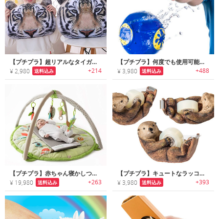
【プチプラ】超リアルなタイガーピロークッション
【プチプラ】何度でも使用可能なウォーターウェポン
+214
+488
¥ 2,980
¥ 3,980
送料込み
送料込み
【プチプラ】赤ちゃん寝かしつけ用バイブレーションマット「トランキロマット」
【プチプラ】キュートなラッコモチーフのテープディスペンサー
+263
+393
¥ 19,980
¥ 3,980
送料込み
送料込み