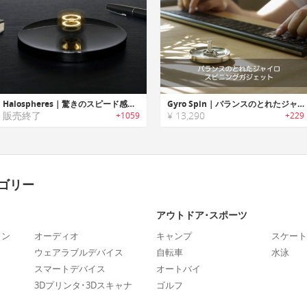
Halospheres｜驚きのスピード感を楽しめる超高速回転デスクトップトイ「ヘイロースフェア」
Gyro Spin｜バランスのとれたジャイロスピニングガジェット「ジャイロスピン」
販売終了
¥ 13,290
+1059
+229
ゴリー
アウトドア･スポーツ
ォン
オーディオ
キャンプ
スケート
ウェアラブルデバイス
自転車
水泳
スマートデバイス
オートバイ
3Dプリンタ･3Dスキャナ
ゴルフ