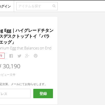
ログイン
cing Egg｜ハイグレードチタン
スデスクトップトイ「バラ
エッグ」
tanium Egg that Balances on End
79
¥ 30,190
レビュー
0
件
定次第、メールにてお知らせします。
登録