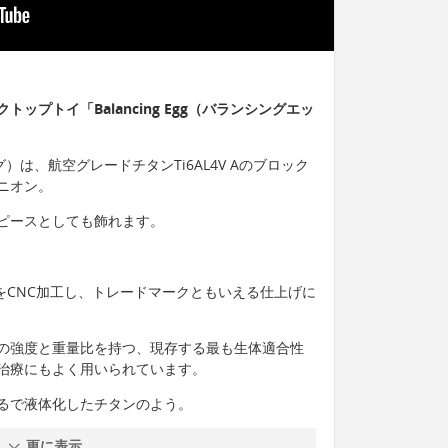
ップトイ「Balancing Egg（バランシングエッ
エッグ）は、航空グレードチタンTi6AL4V Aのブロック
ニオン。
ピースとしても飾れます。
をCNC加工し、トレードマークともいえる仕上げに
の強度と重量比を持つ、現存する最も生体適合性
治療にもよく用いられています。
るで液体化したチタンのよう。
更に表示