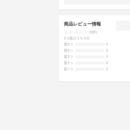
商品レビュー情報
(0件)
5つ星のうち 0.0
星5つ
0
星4つ
0
星3つ
0
星2つ
0
星1つ
0