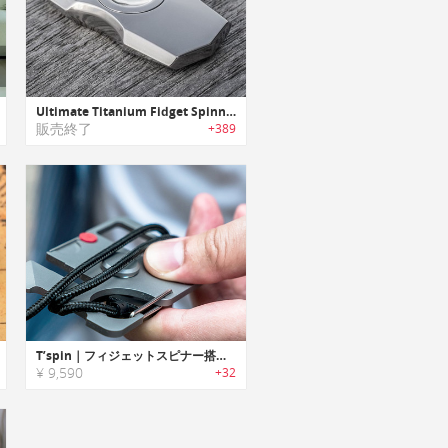
Ultimate Titanium Fidget Spinner｜オールチタン製フィジッティングスピナー
販売終了
+389
T’spin｜フィジェットスピナー搭載の旅行に便利なチタン製マルチツール「Tスピン」
¥ 9,590
+32