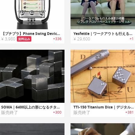
【プチプラ】Phone Swing Device｜歩数を進めるスマホスイングデバイス
Yesfettle｜ワークアウトも行える体重計搭載リフレクソロジーベースマッサージマット「イエスフェトル」
¥ 3,980
¥ 29,600
+336
+1
送料込み
SOMA｜6400以上の形になるチタン製パズルキューブ「ソーマ」
TTi-150 Titanium Dice｜デジタル/チタン/科学技術の精密さを組み合わせたチタニウム製ダイスデスクトイ
販売終了
販売終了
+300
+381