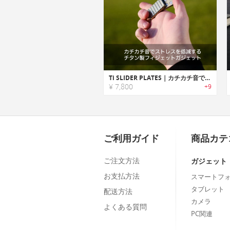
Ti SLIDER PLATES｜カチカチ音でストレスを低減するチタン製フィジェットガジェット「タイスライダー」
¥ 7,800
+9
ご利用ガイド
商品カテ
ご注文方法
ガジェット
お支払方法
スマートフ
タブレット
配送方法
カメラ
よくある質問
PC関連