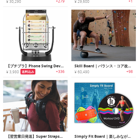
+279
+1
¥ 30,290
¥ 29,600
【プチプラ】Phone Swing Device｜歩数を進めるスマホスイングデバイス
Skill Board｜バランス・コア改善に役立つアスリートに最適なバランスボード「スキルボード」
+336
+98
¥ 3,980
¥ 60,490
送料込み
【翌営業日発送】Super Straps｜重量を低減し姿勢を改善するバックパック用ストラップ「スーパーストラップ」
Simply Fit Board｜楽しみながらエクササイズが可能なバランスボード「シンプリーフィットボード」