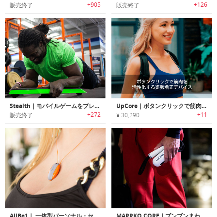
+905
+126
販売終了
販売終了
Stealth｜モバイルゲームをプレイ中に体幹トレーニング可能なコアトレーナー「ステルス」
UpCore｜ボタンクリックで筋肉を活性化する姿勢矯正デバイス「アップコア」
+272
+11
販売終了
¥ 30,290
AllBe1｜ 一体型パーソナル・セキュリティデバイス「オールビーワン」
MARRKO CORE｜ブンブンまわしてコア/腹筋トレーニング可能なワークアウトシステム「マーココア」