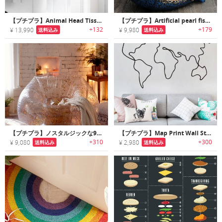
【プチプラ】Animal Head Tissue Holder｜アニマルヘッドティッシュホルダー
【プチプラ】Artificial pearl fish statue｜人口パールをあしらったフィッシュアクセサリー
+132
+179
¥ 13,990
¥ 9,980
送料込み
送料込み
【プチプラ】ノスタルジックな90’sテイストのエアーバブルチェア
【プチプラ】Map Print Wall Sticker｜一筆書きのマップウォールステッカー
+310
+300
¥ 9,080
¥ 2,980
送料込み
送料込み