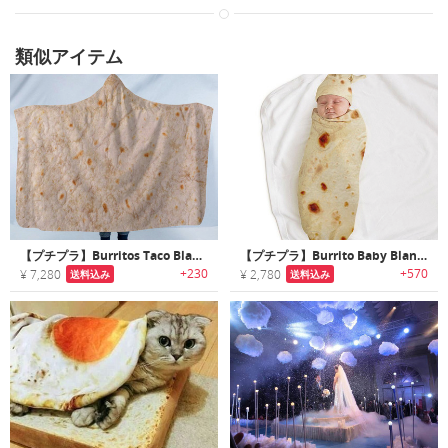
類似アイテム
【プチプラ】Burritos Taco Blanket｜リアルなブリトータコスプリントブランケット
【プチプラ】Burrito Baby Blanket｜食べたくなるほどキュートなハット付きベビーブリトーブランケット
+230
+570
¥ 7,280
¥ 2,780
送料込み
送料込み