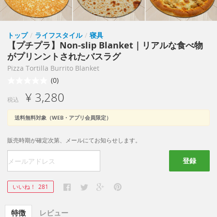
トップ
/
ライフスタイル
/
寝具
【プチプラ】Non-slip Blanket｜リアルな食べ物
がプリンントされたバスラグ
Pizza Tortilla Burrito Blanket
(0)
¥ 3,280
税込
送料無料対象（WEB・アプリ会員限定）
販売時期が確定次第、メールにてお知らせします。
登録
いいね！
281
特徴
レビュー