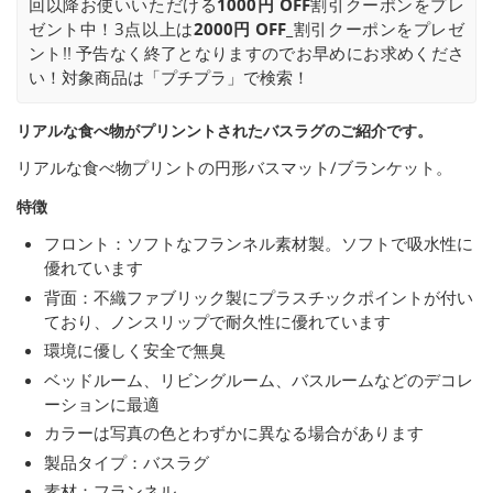
回以降お使いいただける
1000円 OFF
割引クーポンをプレ
ゼント中！3点以上は
2000円 OFF_
割引クーポンをプレゼ
ント!! 予告なく終了となりますのでお早めにお求めくださ
い！対象商品は「プチプラ」で検索！
リアルな食べ物がプリンントされたバスラグのご紹介です。
リアルな食べ物プリントの円形バスマット/ブランケット。
特徴
フロント：ソフトなフランネル素材製。ソフトで吸水性に
優れています
背面：不織ファブリック製にプラスチックポイントが付い
ており、ノンスリップで耐久性に優れています
環境に優しく安全で無臭
ベッドルーム、リビングルーム、バスルームなどのデコレ
ーションに最適
カラーは写真の色とわずかに異なる場合があります
製品タイプ：バスラグ
素材：フランネル