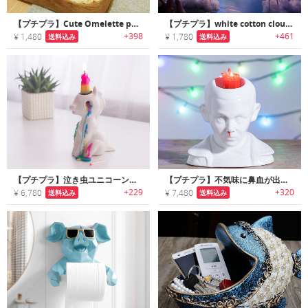
【プチプラ】Cute Omelette pet Blanket｜超リアルな目玉焼きプリントペット用ブランケット
【プチプラ】white cotton cloud｜部屋・空間演出に最適なリアルな雲デコレーション
+398
+461
¥ 1,480
¥ 1,780
送料込み
送料込み
【プチプラ】泣き虫ユニコーンキャンドル
【プチプラ】不気味に鼻血が出るキャンドルホルダー
+229
+320
¥ 6,780
¥ 7,480
送料込み
送料込み