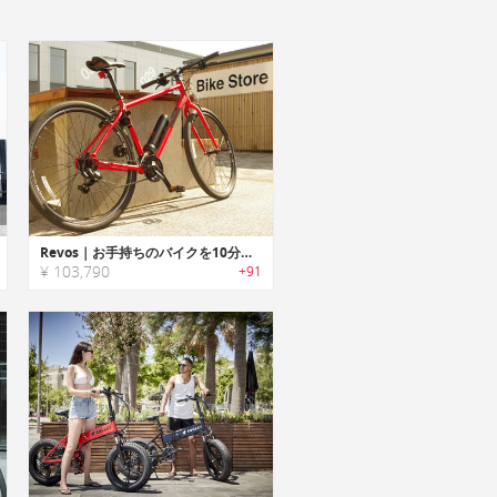
Revos｜お手持ちのバイクを10分でeバイクに変身させるキット「レボス」
¥ 103,790
+91