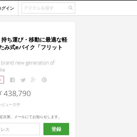
ログイン
16｜持ち運び・移動に最適な軽
たみ式eバイク「フリット
 brand new generation of
ike
6
¥ 438,790
レビュー
0
件
定次第、メールにてお知らせします。
登録