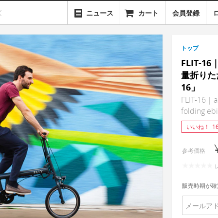
ニュース
カート
会員登録
トップ
FLIT-
量折りた
16」
FLIT-16｜a
folding eb
いいね！
1
参考価格
販売時期が確