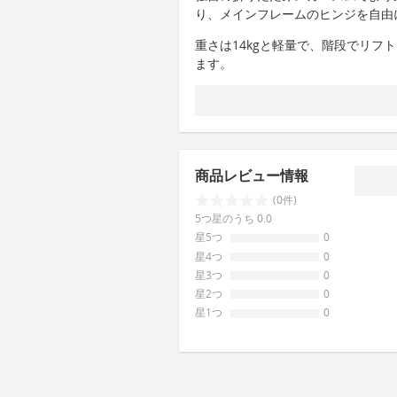
り、メインフレームのヒンジを自由
重さは14kgと軽量で、階段でリフ
ます。
商品レビュー情報
(0件)
5つ星のうち 0.0
星5つ
0
星4つ
0
星3つ
0
星2つ
0
星1つ
0