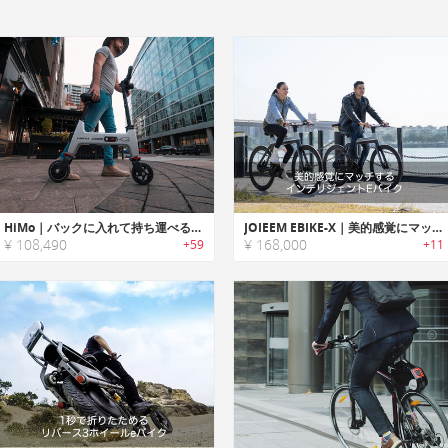
HiMo｜バックに入れて持ち運べるコンパクトサイズ折りたたみ式Eバイク「ヒーモー」
JOIEEM EBIKE-X｜美的感覚にマッチするインテリジェントEバイク
¥ 108,490
¥ 168,000
+59
+11