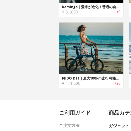
Kamingo｜愛車が進化！普通の自転車を750WのEバイクに変える取り付けデバイス
¥ 51,000
+9
FIIDO D11｜最大100km走行可能な折りたたみ式アーバンeバイク「フィードー」
¥ 171,690
+26
ご利用ガイド
商品カテ
ご注文方法
ガジェット