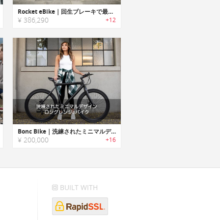
Rocket eBike｜回生ブレーキで最大160km走行可能な折りたたみeバイク「ロケット」
¥ 386,290
+12
Bonc Bike｜洗練されたミニマルデザインロングレンジeバイク「ボンクバイク」
¥ 200,000
+16
BUILT WITH