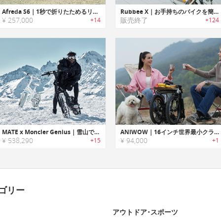
Afreda S6｜1秒で折りたためるリバース3ホイールeバイク「アフレダS6」
Rubbee X｜お手持ちのバイクを簡単に電動バイクに変身させる「ラビーX」
¥ 257,000
販売終了
+14
+124
MATE x Moncler Genius｜雪山でもライドが楽しめる折りたたみ式パワフルeバイク「ジーニアス」
ANIWOW｜16インチ世界最小クラスのコンパクト折りたたみ自転車
¥ 538,290
¥ 94,000
+15
+1
ゴリー
アウトドア･スポーツ