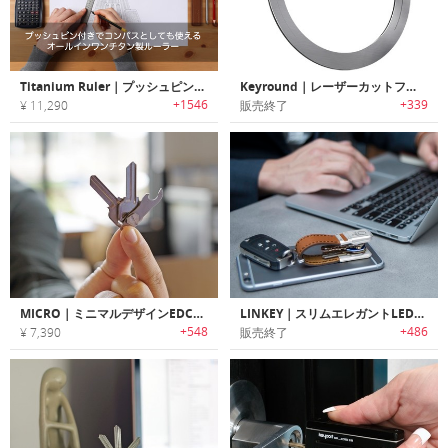
Titanium Ruler｜プッシュピン付きでコンパスとしても使えるオールインワンチタン製ルーラー
Keyround｜レーザーカットフラットデザインキーリング「キーラウンド」
+1546
+339
¥ 11,290
販売終了
MICRO｜ミニマルデザインEDCキーツール/オーガナイザー「マイクロ」
LINKEY｜スリムエレガントLEDフラッシュライト搭載キーオーガナイザー「リンキー」
+548
+486
¥ 7,390
販売終了