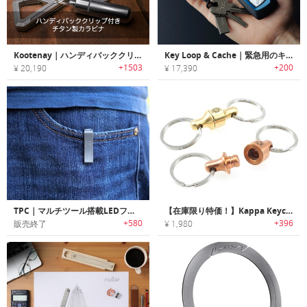
Kootenay｜ハンディバッククリップ付きチタン製カラビナ
Key Loop & Cache｜緊急用のキャッシュを持ち運べるキーチェーン「キーループ＆キャッシュ」
+1503
+200
¥ 20,190
¥ 17,390
TPC｜マルチツール搭載LEDフラッシュライト付きポケットクリップ「TPC」
【在庫限り特価！】Kappa Keychain Quick Release｜毎日持ち歩くアイテムに素早く安全で簡単にアクセス可能なキーチェーン「カッパQR」
+580
+396
販売終了
¥ 1,980