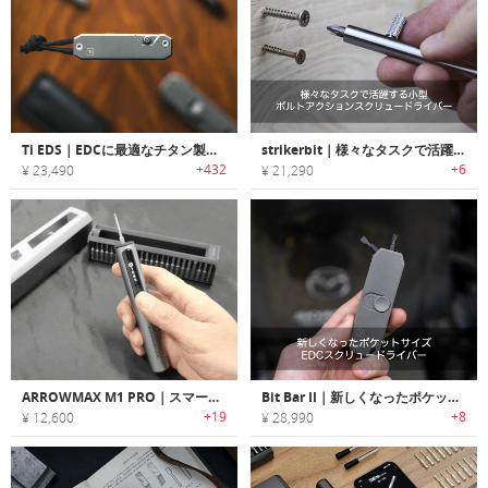
Ti EDS｜EDCに最適なチタン製スクリュードライバービットキット「Ti EDS」
strikerbit｜様々なタスクで活躍する小型ボルトアクションスクリュードライバー「ストライカービット」
+432
+6
¥ 23,490
¥ 21,290
ARROWMAX M1 PRO｜スマートモーションコントロール搭載の電動スクリュードライバー
Bit Bar II｜新しくなったポケットサイズEDCスクリュードライバー「ビットバーII」
+19
+8
¥ 12,600
¥ 28,990