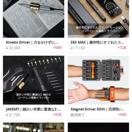
Kinetic Driver｜力をかけずにネジ締めできるスクリュードライバー「キネティックドライバー」
SES MAX｜操作性にすぐれたスマートモーションコントロール電動ドライバー
+599
+728
¥ 25,390
¥ 17,190
JAKEMY｜細かい作業に最適な2 IN 1のコードレス電動ドライバー「ジェークミー」
Magnet Driver DDN｜汎用性/機能性に優れたコンパクトなDIYツールセット「マグネットドライバーDDN」
+528
+400
¥ 31,790
販売終了