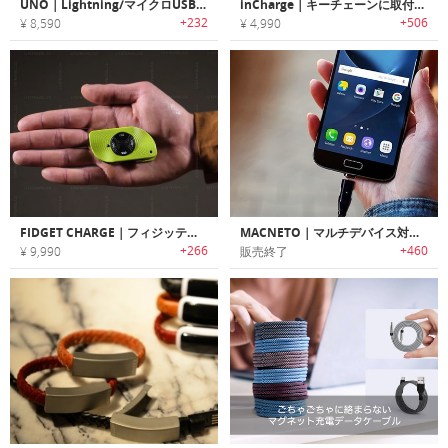
UNO｜Lightning/マイクロUSBとしても使用できるUSB Type-C マグネットケーブル「ユノ」
inCharge｜キーチェーンに取付可能なオールインワン充電ケーブル「インチャージ」
+232
+506
¥ 8,590
¥ 4,990
FIDGET CHARGE｜フィジッティングが楽しめるポータブルユニバーサルケーブル「フィジェットチャージ」
MACNETO｜マルチデバイス対応高速チャージ/データ転送マグネットケーブル「マックニート」
+266
+460
¥ 9,990
販売終了