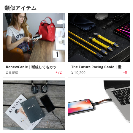
類似アイテム
RenewCable｜断線してもカットして繰り返し再使用可能なUSBケーブル「リニューケーブル」
The Future Racing Cable｜世界初の分裂可能のUSB4ケーブル
+72
+8
¥ 6,690
¥ 10,200