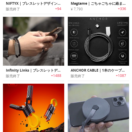
NIFTYX｜ブレスレットデザイン充電ケーブル「ニフティックス」
Magtame｜ごちゃごちゃに絡まらないマグネット充電データケーブル
+94
+336
販売終了
¥ 7,790
Infinity Links｜ブレスレットデザイン充電ケーブル「インフィニティリンクス」
ANCHOR CABLE｜1本のケーブルでiOS/Android/USB-C搭載デバイスを充電可能なマグネット端子搭載タフケーブル「アンカーケーブル」
+1488
+1087
販売終了
販売終了