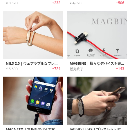
+232
+506
¥ 8,590
¥ 4,890
NILS 2.0｜ウェアラブルなブレスレットデザインチャージングケーブル「ニルス2.0」
MAGBINE｜様々なデバイスを充電可能なオールインワンUSBマグネットケーブル「マグバイン」
+724
+143
¥ 5,690
販売終了
MACNETO｜マルチデバイス対応高速チャージ/データ転送マグネットケーブル「マックニート」
Infinity Links｜ブレスレットデザイン充電ケーブル「インフィニティリンクス」