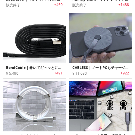
+460
+1488
販売終了
販売終了
BondCable｜巻いてギュッとにぎると形状をキープする充電ケーブル「ボンドケーブル」
CABLESS｜ノートPCもチャージ可能な15-in-1充電ケーブル「ケーブレス」
+491
+922
¥ 5,490
¥ 11,090