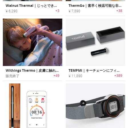
Walnut Thermal｜じっとできないお子様の体温測定に最適なウェアラブルワイヤレス体温計「ウォルナットサーマル」
ThermGo｜素早く検温可能な非接触型ポータブル体温計「サームGo」
+3
+38
¥ 6,290
¥ 7,890
Withings Thermo｜皮膚に触れずに2秒で正確に体温を計測可能なスマート温度計「サーモ」
TEMPMi｜キーチェーンにフィットする超小型非接触温度計「テンプミー」
+49
+389
販売終了
¥ 11,890