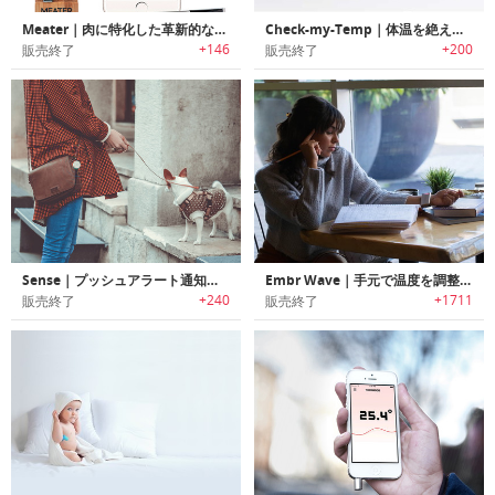
Meater｜肉に特化した革新的なワイヤレススマート温度計「ミーター」
Check-my-Temp｜体温を絶えず正確に測定するウェアラブル体温計「チェックマイテンプ」
+146
+200
販売終了
販売終了
Sense｜プッシュアラート通知機能搭載小型スマートセンサー「センス」
Embr Wave｜手元で温度を調整可能なリストバンド「エンバーウェーブ」
+240
+1711
販売終了
販売終了